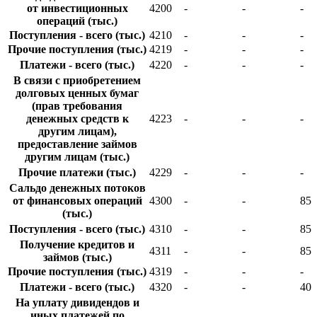
от инвестиционных
4200
-
-
-
операций (тыс.)
Поступления - всего (тыс.)
4210
-
-
-
Прочие поступления (тыс.)
4219
-
-
-
Платежи - всего (тыс.)
4220
-
-
-
В связи с приобретением
долговых ценных бумаг
(прав требования
денежных средств к
4223
-
-
-
другим лицам),
предоставление займов
другим лицам (тыс.)
Прочие платежи (тыс.)
4229
-
-
-
Сальдо денежных потоков
от финансовых операций
4300
-
-
859
(тыс.)
Поступления - всего (тыс.)
4310
-
-
859
Получение кредитов и
4311
-
-
859
займов (тыс.)
Прочие поступления (тыс.)
4319
-
-
-
Платежи - всего (тыс.)
4320
-
-
40
На уплату дивидендов и
иных платежей по