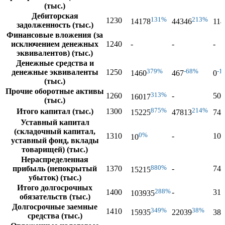
(тыс.)
Дебиторская
131%
213%
1230
14178
44346
114
задолженность (тыс.)
Финансовые вложения (за
исключением денежных
1240
-
-
-
эквивалентов) (тыс.)
Денежные средства и
379%
-68%
-1
денежные эквиваленты
1250
1460
467
0
(тыс.)
Прочие оборотные активы
313%
1260
-
506
16017
(тыс.)
875%
214%
Итого капитал (тыс.)
1300
15225
47813
748
Уставный капитал
(складочный капитал,
0%
1310
-
10
10
уставный фонд, вклады
товарищей) (тыс.)
Нераспределенная
880%
прибыль (непокрытый
1370
-
748
15215
убыток) (тыс.)
Итого долгосрочных
288%
1400
-
318
103935
обязательств (тыс.)
Долгосрочные заемные
349%
38%
1410
15935
22039
387
средства (тыс.)