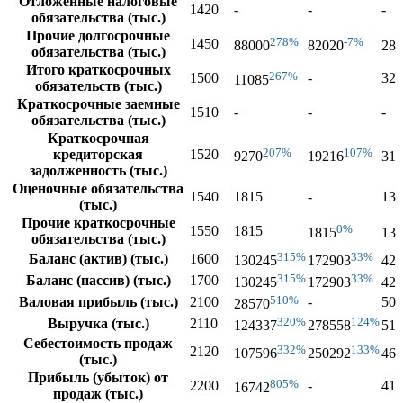
Отложенные налоговые
1420
-
-
-
обязательства (тыс.)
Прочие долгосрочные
278%
-7%
1450
88000
82020
280
обязательства (тыс.)
Итого краткосрочных
267%
1500
-
328
11085
обязательств (тыс.)
Краткосрочные заемные
1510
-
-
-
обязательства (тыс.)
Краткосрочная
207%
107%
кредиторская
1520
9270
19216
314
задолженность (тыс.)
Оценочные обязательства
1540
1815
-
139
(тыс.)
Прочие краткосрочные
0%
1550
1815
1815
139
обязательства (тыс.)
315%
33%
Баланс (актив) (тыс.)
1600
130245
172903
426
315%
33%
Баланс (пассив) (тыс.)
1700
130245
172903
426
510%
Валовая прибыль (тыс.)
2100
-
508
28570
320%
124%
Выручка (тыс.)
2110
124337
278558
512
Себестоимость продаж
332%
133%
2120
107596
250292
462
(тыс.)
Прибыль (убыток) от
805%
2200
-
410
16742
продаж (тыс.)