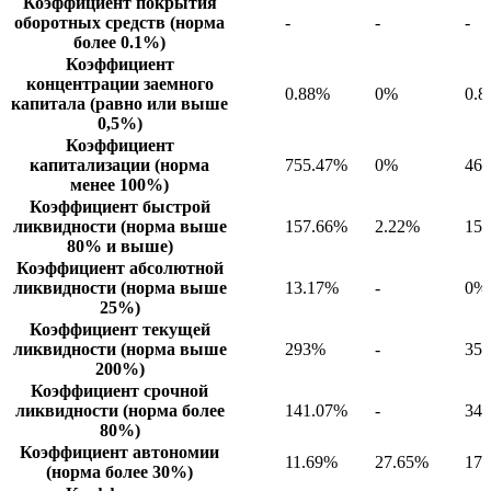
Коэффициент покрытия
оборотных средств (норма
-
-
-
более 0.1%)
Коэффициент
концентрации заемного
0.88%
0%
0.
капитала (равно или выше
0,5%)
Коэффициент
капитализации (норма
755.47%
0%
46
менее 100%)
Коэффициент быстрой
ликвидности (норма выше
157.66%
2.22%
15
80% и выше)
Коэффициент абсолютной
ликвидности (норма выше
13.17%
-
0%
25%)
Коэффициент текущей
ликвидности (норма выше
293%
-
35
200%)
Коэффициент срочной
ликвидности (норма более
141.07%
-
34
80%)
Коэффициент автономии
11.69%
27.65%
17
(норма более 30%)