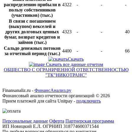
распределению прибыли в
4322
-
-
-
пользу собственников
(участников) (тыс.)
В связи с погашением
(выкупом) векселей и
других долговых ценных
4323
-
-
40
бумаг, возврат кредитов и
займов (тыс.)
Сальдо денежных потоков
4400
-
-
664
за отчетный период (тыс.)
Скачать
Скачать все данные отчетом
ОБЩЕСТВО С ОГРАНИЧЕННОЙ ОТВЕТСТВЕННОСТЬЮ
"ТК"НИКОТРАНС"
Finansanaliz.ru -
ФинанcАнализ.ру
Финансовый анализ отчетности организаций ©
2026
Прием платежей для сайта Unitpay -
подключить
Персональные данные
Оферта
Партнерская программа
ИП Новицкий Е.Л. ОГРНИП 318774600371544
По любым вопросам обращаться по контактам