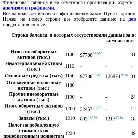
Финансовая таблица всей отчетности организации. Убрать 
анализом и графиками
.
Все данные соответсвуют официальным базам. Пусто - организ
Нажав на номер строки вы отобразите данные на
доп
предустановленные.
Строки баланса, в которых отсутствовали данные за все
компактности
Итого внеоборотных
369%
1100
-
310
97788
активов (тыс.)
Нематериальные активы
1110
-
-
-
(тыс.)
369%
30%
Основные средства (тыс.)
1150
97788
126874
310
Отложенные налоговые
1180
-
-
-
активы (тыс.)
Прочие внеоборотные
1190
-
-
249
активы (тыс.)
Итого оборотных активов
207%
1200
-
116
32457
(тыс.)
531%
52%
Запасы (тыс.)
1210
802
1217
183
Налог на добавленную
стоимость по
1220
-
-
49
приобретенным ценностям