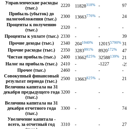
Управленческие расходы
318%
2220
-
974
11828
(тыс.)
Прибыль (убыток) до
776%
2300
-
243
13663
налогообложения (тыс.)
Проценты к получению
2320
-
-
-
(тыс.)
Проценты к уплате (тыс.)
2330
-
-
399
1940%
5790%
Прочие доходы (тыс.)
2340
204
12015
313
991%
172%
Прочие расходы (тыс.)
2350
3283
8920
475
825%
139%
Чистая прибыль (тыс.)
2400
13662
32588
218
Налог на прибыль (тыс.)
2410
-
-1227
-25
Прочее (тыс.)
2460
-
-
-
Совокупный финансовый
825%
2500
-
218
13663
результат периода (тыс.)
Величина капитала на 31
декабря предыдущего года
3200
-
-
-
(тыс.)
Величина капитала на 31
декабря отчетного года
3300
-
-
748
(тыс.)
Увеличение капитала -
всего, за отчетный год
3310
-
-
270