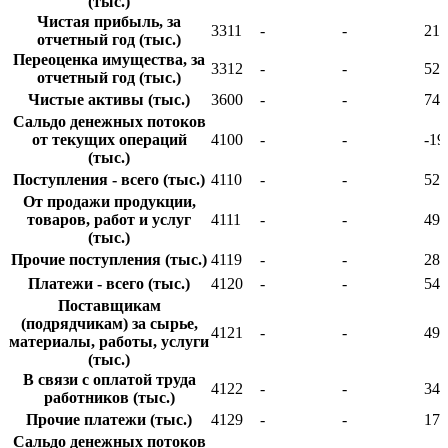
(тыс.)
Чистая прибыль, за
3311
-
-
218
отчетный год (тыс.)
Переоценка имущества, за
3312
-
-
524
отчетный год (тыс.)
Чистые активы (тыс.)
3600
-
-
748
Сальдо денежных потоков
от текущих операций
4100
-
-
-19
(тыс.)
Поступления - всего (тыс.)
4110
-
-
523
От продажи продукции,
товаров, работ и услуг
4111
-
-
495
(тыс.)
Прочие поступления (тыс.)
4119
-
-
282
Платежи - всего (тыс.)
4120
-
-
542
Поставщикам
(подрядчикам) за сырье,
4121
-
-
490
материалы, работы, услуги
(тыс.)
В связи с оплатой труда
4122
-
-
348
работников (тыс.)
Прочие платежи (тыс.)
4129
-
-
172
Сальдо денежных потоков