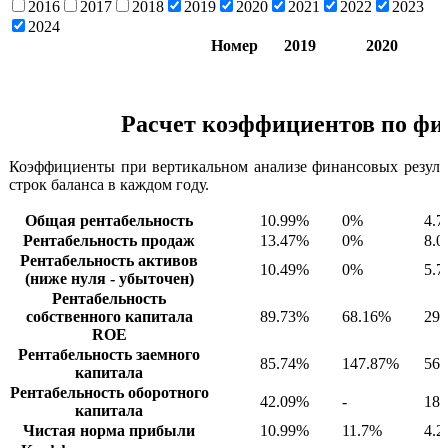
2016
2017
2018
2019
2020
2021
2022
2023
2024
Номер
2019
2020
Расчет коэффициентов по фи
Коэффициенты при вертикальном анализе финансовых резуль
строк баланса в каждом году.
Общая рентабельность
10.99%
0%
4.
Рентабельность продаж
13.47%
0%
8.
Рентабельность активов
10.49%
0%
5.
(ниже нуля - убыточен)
Рентабельность
собственного капитала
89.73%
68.16%
29
ROE
Рентабельность заемного
85.74%
147.87%
56
капитала
Рентабельность оборотного
42.09%
-
18
капитала
Чистая норма прибыли
10.99%
11.7%
4.