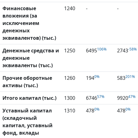
Финансовые
1240
-
-
вложения (за
исключением
денежных
эквивалентов) (тыс.)
106%
-58%
Денежные средства и
1250
6495
2743
денежные
эквиваленты (тыс.)
0%
201%
Прочие оборотные
1260
194
583
активы (тыс.)
57%
47%
Итого капитал (тыс.)
1300
6746
9920
0%
0%
Уставный капитал
1310
478
478
(складочный
капитал, уставный
фонд, вклады