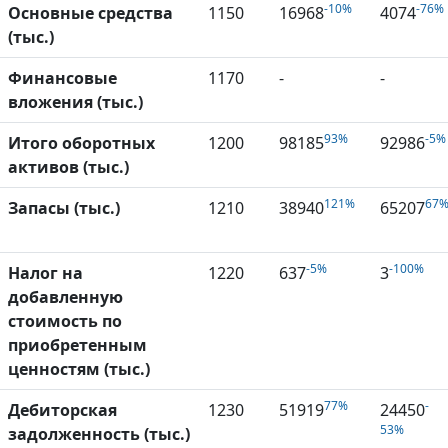
-10%
-76%
Основные средства
1150
16968
4074
(тыс.)
Финансовые
1170
-
-
вложения (тыс.)
93%
-5%
Итого оборотных
1200
98185
92986
активов (тыс.)
121%
67
Запасы (тыс.)
1210
38940
65207
-5%
-100%
Налог на
1220
637
3
добавленную
стоимость по
приобретенным
ценностям (тыс.)
77%
-
Дебиторская
1230
51919
24450
53%
задолженность (тыс.)