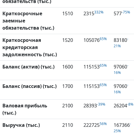
обязательств (тыс.)
332%
-75%
Краткосрочные
1510
2315
577
заемные
обязательства (тыс.)
65%
-
Краткосрочная
1520
105076
83180
21%
кредиторская
задолженность (тыс.)
65%
-
Баланс (актив) (тыс.)
1600
115153
97060
16%
65%
-
Баланс (пассив) (тыс.)
1700
115153
97060
16%
-39%
-8%
Валовая прибыль
2100
28393
26204
(тыс.)
56%
-
Выручка (тыс.)
2110
222725
167366
25%