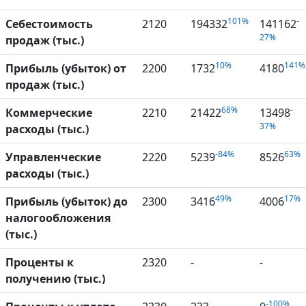
101%
-
Себестоимость
2120
194332
141162
27%
продаж (тыс.)
10%
141%
Прибыль (убыток) от
2200
1732
4180
продаж (тыс.)
68%
-
Коммерческие
2210
21422
13498
37%
расходы (тыс.)
-84%
63%
Управленческие
2220
5239
8526
расходы (тыс.)
49%
17%
Прибыль (убыток) до
2300
3416
4006
налогообложения
(тыс.)
Проценты к
2320
-
-
получению (тыс.)
-100%