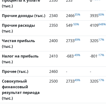
Проценты к уплате
2330
233
0
(тыс.)
35%
60%
Прочие доходы (тыс.)
2340
2466
3935
-50%
648%
Прочие расходы
2350
549
4109
(тыс.)
49%
17%
Чистая прибыль
2400
2733
3205
(тыс.)
-49%
-17%
Налог на прибыль
2410
-683
-801
(тыс.)
Прочее (тыс.)
2460
-
-
49%
17%
Совокупный
2500
2733
3205
финансовый
результат периода
(тыс.)