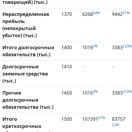
товарищей) (тыс.)
64%
51%
Нераспределенная
1370
6268
9442
прибыль
(непокрытый
убыток) (тыс.)
0%
233%
Итого долгосрочных
1400
1016
3383
обязательств (тыс.)
Долгосрочные
1410
-
-
заемные средства
(тыс.)
0%
233%
Прочие
1450
1016
3383
долгосрочные
обязательства (тыс.)
67%
-
Итого
1500
107391
83757
22%
краткосрочных