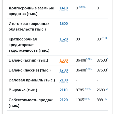
-100%
Долгосрочные заемные
1410
0
0
средства (тыс.)
Итого краткосрочных
1500
-
-
обязательств (тыс.)
-61%
Краткосрочная
1520
99
39
кредиторская
задолженность (тыс.)
16%
3%
Баланс (актив) (тыс.)
1600
36408
37593
16%
3%
Баланс (пассив) (тыс.)
1700
36408
37593
Валовая прибыль (тыс.)
2100
-
-
-13%
-73%
Выручка (тыс.)
2110
9785
2680
93%
-35%
Себестоимость продаж
2120
1365
888
(тыс.)