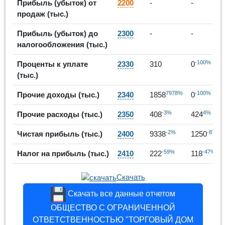
Прибыль (убыток) от
2200
-
-
продаж (тыс.)
Прибыль (убыток) до
2300
-
-
налогообложения (тыс.)
-100%
Проценты к уплате
2330
310
0
(тыс.)
7978%
-100%
Прочие доходы (тыс.)
2340
1858
0
-3%
4%
Прочие расходы (тыс.)
2350
408
424
-2%
-87%
Чистая прибыль (тыс.)
2400
9338
1250
-59%
-47%
Налог на прибыль (тыс.)
2410
222
118
Скачать
Скачать все данные отчетом
ОБЩЕСТВО С ОГРАНИЧЕННОЙ
ОТВЕТСТВЕННОСТЬЮ "ТОРГОВЫЙ ДОМ