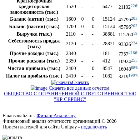
Краткосрочная
226
кредиторская
1520
-
-
6477
21102
задолженность (тыс.)
203
Баланс (актив) (тыс.)
1600
0
0
15124
45796
203
Баланс (пассив) (тыс.)
1700
0
0
15124
45796
19
Выручка (тыс.)
2110
-
-
38681
115760
Себестоимость продаж
224
2120
-
-
28821
93326
(тыс.)
4186
Прочие доходы (тыс.)
2340
-
-
181
7757
255
Прочие расходы (тыс.)
2350
-
-
412
10924
88%
Чистая прибыль (тыс.)
2400
-
0
8547
16048
198%
Налог на прибыль (тыс.)
2410
-
-
1082
3219
Скачать
Скачать все данные отчетом
ОБЩЕСТВО С ОГРАНИЧЕННОЙ ОТВЕТСТВЕННОСТЬЮ
"КР-СЕРВИС"
Finansanaliz.ru -
ФинанcАнализ.ру
Финансовый анализ отчетности организаций ©
2026
Прием платежей для сайта Unitpay -
подключить