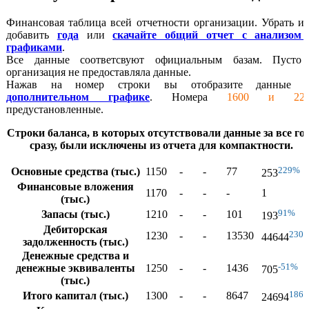
Финансовая таблица всей отчетности организации. Убрать и
добавить
года
или
скачайте общий отчет с анализом
графиками
.
Все данные соответсвуют официальным базам. Пусто
организация не предоставляла данные.
Нажав на номер строки вы отобразите данные 
дополнительном графике
. Номера
1600 и 220
предустановленные.
Строки баланса, в которых отсутствовали данные за все го
сразу, были исключены из отчета для компактности.
229%
Основные средства (тыс.)
1150
-
-
77
253
Финансовые вложения
1170
-
-
-
1
(тыс.)
91%
Запасы (тыс.)
1210
-
-
101
193
Дебиторская
230
1230
-
-
13530
44644
задолженность (тыс.)
Денежные средства и
-51%
денежные эквиваленты
1250
-
-
1436
705
(тыс.)
186
Итого капитал (тыс.)
1300
-
-
8647
24694