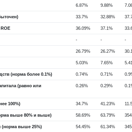
6.87%
9.88%
7.0
быточен)
33.7%
32.88%
37.
а ROE
36.09%
37.1%
33.
-
-
-
26.79%
26.27%
30.
5.03%
7.65%
5.4
ств (норма более 0.1%)
0.74%
0.71%
0.9
питала (равно или
0.26%
0.29%
0.1
нее 100%)
34.7%
41.23%
11.
орма выше 80% и выше)
58.69%
63.79%
354
 (норма выше 25%)
54.45%
61.34%
345