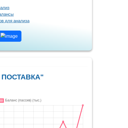
нализ
балансы
в для анализа
т
С ПОСТАВКА"