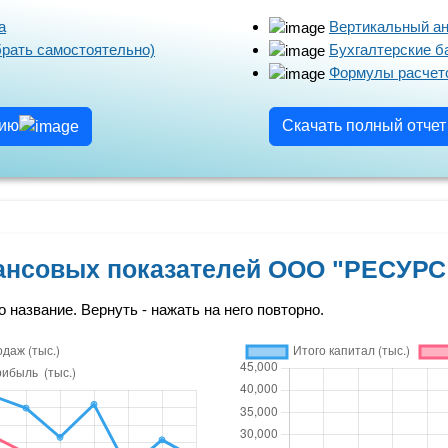
а
Вертикальный а
брать самостоятельно)
Бухгалтерские 
Формулы расчето
цию
Скачать полный отче
ансовых показателей ООО "РЕСУР
о название. Вернуть - нажать на него повторно.