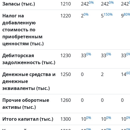
0%
0%
Запасы (тыс.)
1210
242
242
242
0%
150%
80
Налог на
1220
2
5
9
добавленную
стоимость по
приобретенным
ценностям (тыс.)
0%
0%
0
Дебиторская
1230
33
33
33
задолженность (тыс.)
6
Денежные средства и
1250
0
2
14
денежные
эквиваленты (тыс.)
Прочие оборотные
1260
0
0
0
активы (тыс.)
0%
0%
0
Итого капитал (тыс.)
1300
10
10
10
0%
0%
0