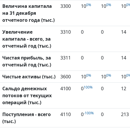
0%
0%
0
Величина капитала
3300
10
10
10
на 31 декабря
отчетного года (тыс.)
Увеличение
3310
0
0
14
капитала - всего, за
отчетный год (тыс.)
Чистая прибыль, за
3311
0
0
14
отчетный год (тыс.)
0%
0%
0
Чистые активы (тыс.)
3600
10
10
10
100%
Сальдо денежных
4100
0
0
12
потоков от текущих
операций (тыс.)
-100%
Поступления - всего
4110
0
0
213
(тыс.)