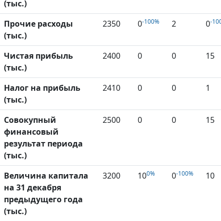
(тыс.)
-100%
-10
Прочие расходы
2350
0
2
0
(тыс.)
Чистая прибыль
2400
0
0
15
(тыс.)
Налог на прибыль
2410
0
0
1
(тыс.)
Совокупный
2500
0
0
15
финансовый
результат периода
(тыс.)
0%
-100%
Величина капитала
3200
10
0
10
на 31 декабря
предыдущего года
(тыс.)