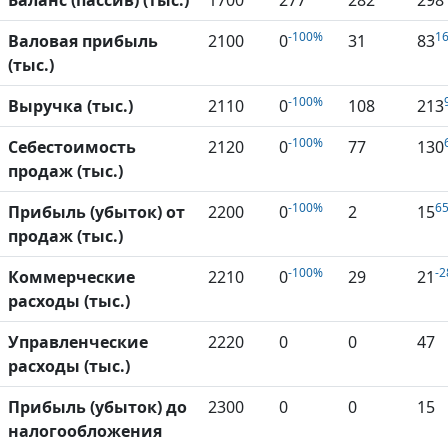
Баланс (пассив) (тыс.)
1700
277
282
298
-100%
1
Валовая прибыль
2100
0
31
83
(тыс.)
-100%
Выручка (тыс.)
2110
0
108
213
-100%
Себестоимость
2120
0
77
130
продаж (тыс.)
-100%
6
Прибыль (убыток) от
2200
0
2
15
продаж (тыс.)
-100%
-
Коммерческие
2210
0
29
21
расходы (тыс.)
Управленческие
2220
0
0
47
расходы (тыс.)
Прибыль (убыток) до
2300
0
0
15
налогообложения