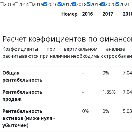
2013
2014
2015
2016
2017
2018
2019
2020
2021
Номер
2016
2017
201
Расчет коэффициентов по финансо
Коэффициенты при вертикальном анализе ф
расчитываются при наличии необходимых строк баланс
Общая
-
0%
7.0
рентабельность
Рентабельность
-
1.85%
7.0
продаж
Рентабельность
0%
0%
5.0
активов (ниже нуля -
убыточен)