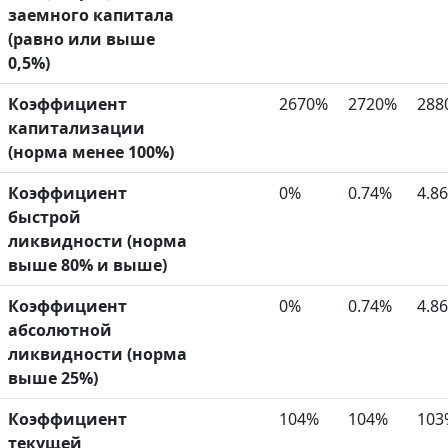
заемного капитала
(равно или выше
0,5%)
Коэффициент
2670%
2720%
288
капитализации
(норма менее 100%)
Коэффициент
0%
0.74%
4.8
быстрой
ликвидности (норма
выше 80% и выше)
Коэффициент
0%
0.74%
4.8
абсолютной
ликвидности (норма
выше 25%)
Коэффициент
104%
104%
103
текущей