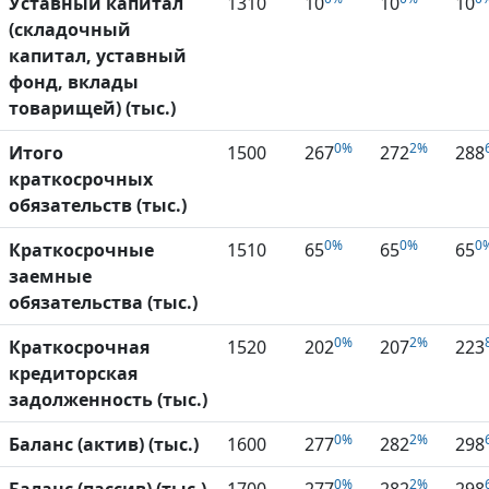
Уставный капитал
1310
10
10
10
(складочный
капитал, уставный
фонд, вклады
товарищей) (тыс.)
0%
2%
Итого
1500
267
272
288
краткосрочных
обязательств (тыс.)
0%
0%
0
Краткосрочные
1510
65
65
65
заемные
обязательства (тыс.)
0%
2%
Краткосрочная
1520
202
207
223
кредиторская
задолженность (тыс.)
0%
2%
Баланс (актив) (тыс.)
1600
277
282
298
0%
2%