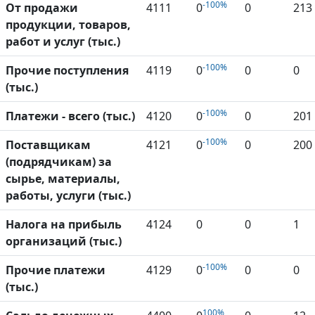
-100%
От продажи
4111
0
0
213
продукции, товаров,
работ и услуг (тыс.)
-100%
Прочие поступления
4119
0
0
0
(тыс.)
-100%
Платежи - всего (тыс.)
4120
0
0
201
-100%
Поставщикам
4121
0
0
200
(подрядчикам) за
сырье, материалы,
работы, услуги (тыс.)
Налога на прибыль
4124
0
0
1
организаций (тыс.)
-100%
Прочие платежи
4129
0
0
0
(тыс.)
100%