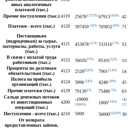
иных аналогичных
платежей (тыс.)
1375%
164%
Прочие поступления (тыс.)
4119
25678
67913
427
-16%
18%
Платежи - всего (тыс.)
4120
597459
705852
718
Поставщикам
(подрядчикам) за сырье,
-21%
17%
4121
453878
533116
531
материалы, работы, услуги
(тыс.)
В связи с оплатой труда
37%
52%
4122
56026
85101
118
работников (тыс.)
Проценты по долговым
826%
214%
4123
2520
7901
147
обязательствам (тыс.)
Налога на прибыль
-54%
-28%
4124
5896
4248
451
организаций (тыс.)
1%
-5%
Прочие платежи (тыс.)
4129
79139
75486
631
Сальдо денежных потоков
-
-10000
-14
110%
от инвестиционных
4200
1000
1900%
155
операций (тыс.)
1020%
Поступления - всего (тыс.)
4210
5000
56000
300
От возврата
предоставленных займов,