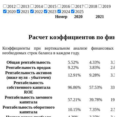
2012
2013
2014
2015
2016
2017
2018
2019
2020
2021
2022
2023
2024
2025
Номер
2020
2021
Расчет коэффициентов по фин
Коэффициенты при вертикальном анализе финансовых р
необходимых строк баланса в каждом году.
Общая рентабельность
5.52%
4.33%
3.3
Рентабельность продаж
9.22%
3.83%
2.6
Рентабельность активов
12.91%
9.28%
3.3
(ниже нуля - убыточен)
Рентабельность
собственного капитала
96.86%
57.53%
33.
ROE
Рентабельность заемного
57.21%
39.78%
19.
капитала
Рентабельность оборотного
10.15%
7.35%
2.5
капитала