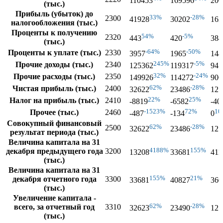
110453
169596
200
(тыс.)
Прибыль (убыток) до
33%
-28%
2300
41928
30202
162
налогообложения (тыс.)
Проценты к получению
54%
-5%
2320
443
420
384
(тыс.)
-64%
-50%
Проценты к уплате (тыс.)
2330
3957
1965
144
245%
-5%
Прочие доходы (тыс.)
2340
125362
119317
947
32%
-24%
Прочие расходы (тыс.)
2350
149926
114272
906
62%
-28%
Чистая прибыль (тыс.)
2400
32622
23486
121
22%
25%
Налог на прибыль (тыс.)
2410
-8819
-6582
-40
-1523%
72%
10
Прочее (тыс.)
2460
-487
-134
0
Совокупный финансовый
62%
-28%
2500
32622
23486
121
результат периода (тыс.)
Величина капитала на 31
4188%
155%
декабря предыдущего года
3200
13208
33681
411
(тыс.)
Величина капитала на 31
155%
21%
декабря отчетного года
3300
33681
40827
360
(тыс.)
Увеличение капитала -
62%
-28%
всего, за отчетный год
3310
32623
23490
121
(тыс.)