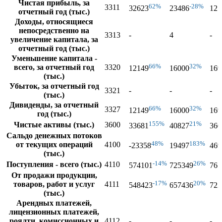
Чистая прибыль, за
62%
-28%
3311
32623
23486
121
отчетный год (тыс.)
Доходы, относящиеся
непосредственно на
3313
-
4
-
увеличение капитала, за
отчетный год (тыс.)
Уменьшение капитала -
66%
32%
всего, за отчетный год
3320
12149
16000
169
(тыс.)
Убыток, за отчетный год
3321
-
-
-
(тыс.)
Дивиденды, за отчетный
66%
32%
3327
12149
16000
169
год (тыс.)
155%
21%
Чистые активы (тыс.)
3600
33681
40827
360
Сальдо денежных потоков
48%
183%
от текущих операций
4100
-23358
19497
469
(тыс.)
-14%
26%
Поступления - всего (тыс.)
4110
574101
725349
765
От продажи продукции,
-17%
20%
товаров, работ и услуг
4111
548423
657436
722
(тыс.)
Арендных платежей,
лицензионных платежей,
роялти, комиссионных и
4112
-
-
-