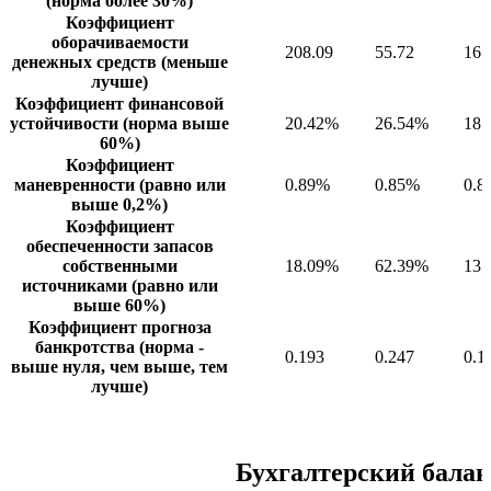
(норма более 30%)
Коэффициент
оборачиваемости
208.09
55.72
16.
денежных средств (меньше
лучше)
Коэффициент финансовой
устойчивости (норма выше
20.42%
26.54%
18.
60%)
Коэффициент
маневренности (равно или
0.89%
0.85%
0.8
выше 0,2%)
Коэффициент
обеспеченности запасов
собственными
18.09%
62.39%
13.
источниками (равно или
выше 60%)
Коэффициент прогноза
банкротства (норма -
0.193
0.247
0.1
выше нуля, чем выше, тем
лучше)
Бухгалтерский балан