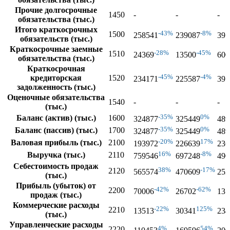
Прочие долгосрочные
1450
-
-
-
обязательства (тыс.)
Итого краткосрочных
-43%
-8%
1500
258541
239087
397
обязательств (тыс.)
Краткосрочные заемные
-28%
-45%
1510
24369
13500
600
обязательства (тыс.)
Краткосрочная
-45%
-4%
кредиторская
1520
234171
225587
391
задолженность (тыс.)
Оценочные обязательства
1540
-
-
-
(тыс.)
-35%
0%
Баланс (актив) (тыс.)
1600
324877
325449
489
-35%
0%
Баланс (пассив) (тыс.)
1700
324877
325449
489
-20%
17%
Валовая прибыль (тыс.)
2100
193972
226639
236
16%
-8%
Выручка (тыс.)
2110
759546
697248
490
Себестоимость продаж
38%
-17%
2120
565574
470609
253
(тыс.)
Прибыль (убыток) от
-42%
-62%
2200
70006
26702
131
продаж (тыс.)
Коммерческие расходы
-22%
125%
2210
13513
30341
234
(тыс.)
Управленческие расходы
4%
54%
2220