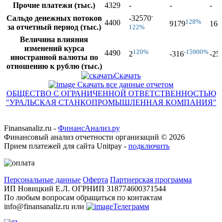
Прочие платежи (тыс.)
4329
-
-
-
-
Сальдо денежных потоков
-32570
128%
4400
9179
168
за отчетный период (тыс.)
122%
Величина влияния
изменений курса
120%
-15900%
4490
2
-316
-25
иностранной валюты по
отношению к рублю (тыс.)
Скачать
Скачать все данные отчетом
ОБЩЕСТВО С ОГРАНИЧЕННОЙ ОТВЕТСТВЕННОСТЬЮ
"УРАЛЬСКАЯ СТАНКОПРОМЫШЛЕННАЯ КОМПАНИЯ"
Finansanaliz.ru -
ФинанcАнализ.ру
Финансовый анализ отчетности организаций ©
2026
Прием платежей для сайта Unitpay -
подключить
Персональные данные
Оферта
Партнерская программа
ИП Новицкий Е.Л. ОГРНИП 318774600371544
По любым вопросам обращаться по контактам
info@finansanaliz.ru или
Телеграмм