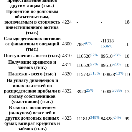
предоставление займов
другим лицам (тыс.)
Процентов по долговым
обязательствам,
включаемым в стоимость
4224
-
-
188
инвестиционного актива
(тыс.)
Сальдо денежных потоков
-
-11318
-97%
от финансовых операций
4300
788
-15
1536%
(тыс.)
97%
-23%
Поступления - всего (тыс.)
4310
116520
89510
101
Получение кредитов и
97%
-23%
4311
116520
89510
101
займов (тыс.)
313%
-13%
Платежи - всего (тыс.)
4320
115732
100828
116
На уплату дивидендов и
иных платежей по
25%
308%
распределению прибыли в
4322
3920
16000
172
пользу собственников
(участников) (тыс.)
В связи с погашением
(выкупом) векселей и
349%
-24%
других долговых ценных
4323
111812
84828
993
бумаг, возврат кредитов и
займов (тыс.)