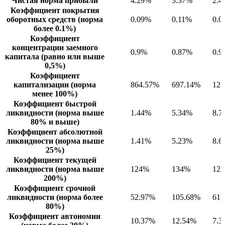
Чистая норма прибыли
4.29%
3.37%
2.4
Коэффициент покрытия
оборотных средств (норма
0.09%
0.11%
0.0
более 0.1%)
Коэффициент
концентрации заемного
0.9%
0.87%
0.9
капитала (равно или выше
0,5%)
Коэффициент
капитализации (норма
864.57%
697.14%
125
менее 100%)
Коэффициент быстрой
ликвидности (норма выше
1.44%
5.34%
8.7
80% и выше)
Коэффициент абсолютной
ликвидности (норма выше
1.41%
5.23%
8.6
25%)
Коэффициент текущей
ликвидности (норма выше
124%
134%
12
200%)
Коэффициент срочной
ликвидности (норма более
52.97%
105.68%
61.
80%)
Коэффициент автономии
10.37%
12.54%
7.3