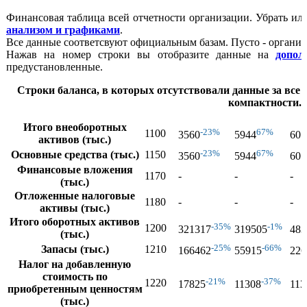
Финансовая таблица всей отчетности организации. Убрать ил
анализом и графиками
.
Все данные соответсвуют официальным базам. Пусто - организ
Нажав на номер строки вы отобразите данные на
допол
предустановленные.
Строки баланса, в которых отсутствовали данные за все г
компактности.
Итого внеоборотных
-23%
67%
1100
3560
5944
607
активов (тыс.)
-23%
67%
Основные средства (тыс.)
1150
3560
5944
607
Финансовые вложения
1170
-
-
-
(тыс.)
Отложенные налоговые
1180
-
-
-
активы (тыс.)
Итого оборотных активов
-35%
-1%
1200
321317
319505
483
(тыс.)
-25%
-66%
Запасы (тыс.)
1210
166462
55915
226
Налог на добавленную
стоимость по
-21%
-37%
1220
17825
11308
113
приобретенным ценностям
(тыс.)