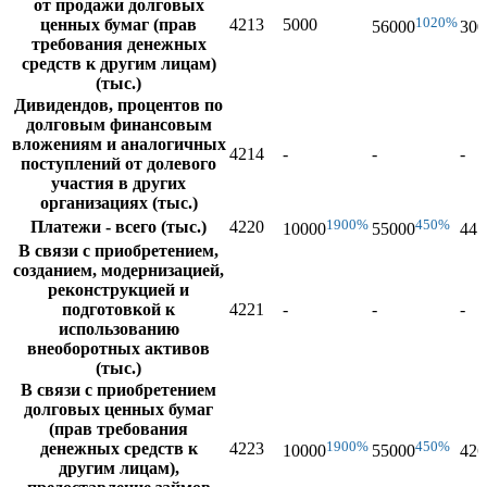
от продажи долговых
1020%
ценных бумаг (прав
4213
5000
56000
300
требования денежных
средств к другим лицам)
(тыс.)
Дивидендов, процентов по
долговым финансовым
вложениям и аналогичных
4214
-
-
-
поступлений от долевого
участия в других
организациях (тыс.)
1900%
450%
Платежи - всего (тыс.)
4220
10000
55000
445
В связи с приобретением,
созданием, модернизацией,
реконструкцией и
подготовкой к
4221
-
-
-
использованию
внеоборотных активов
(тыс.)
В связи с приобретением
долговых ценных бумаг
(прав требования
1900%
450%
денежных средств к
4223
10000
55000
426
другим лицам),