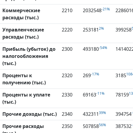
-21%
Коммерческие
2210
2032548
228601
расходы (тыс.)
2%
Управленческие
2220
253181
399258
расходы (тыс.)
-54%
Прибыль (убыток) до
2300
493180
141402
налогообложения
(тыс.)
-17%
108
Проценты к
2320
269
3185
получению (тыс.)
-11%
1
Проценты к уплате
2330
69163
78159
(тыс.)
39%
Прочие доходы (тыс.)
2340
432311
394754
56%
Прочие расходы
2350
507858
387532