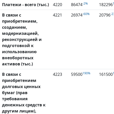
-2%
Платежи - всего (тыс.)
4220
86474
182296
-60%
-2
В связи с
4221
26974
20796
приобретением,
созданием,
модернизацией,
реконструкцией и
подготовкой к
использованию
внеоборотных
активов (тыс.)
190%
В связи с
4223
59500
161500
приобретением
долговых ценных
бумаг (прав
требования
денежных средств к
другим лицам),