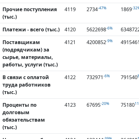
-47%
-32
Прочие поступления
4119
2734
1869
(тыс.)
-6%
Платежи - всего (тыс.)
4120
5622698
634872
-9%
Поставщикам
4121
4200852
491546
(подрядчикам) за
сырье, материалы,
работы, услуги (тыс.)
-6%
В связи с оплатой
4122
732971
791540
труда работников
(тыс.)
-20%
1
Проценты по
4123
67695
75180
долговым
обязательствам
(тыс.)
-39%