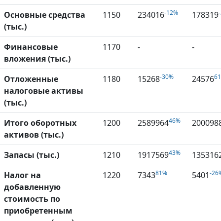
-12%
Основные средства
1150
234016
178319
(тыс.)
Финансовые
1170
-
-
вложения (тыс.)
-30%
6
Отложенные
1180
15268
24576
налоговые активы
(тыс.)
46%
Итого оборотных
1200
2589964
200098
активов (тыс.)
43%
Запасы (тыс.)
1210
1917569
135316
81%
-26
Налог на
1220
7343
5401
добавленную
стоимость по
приобретенным