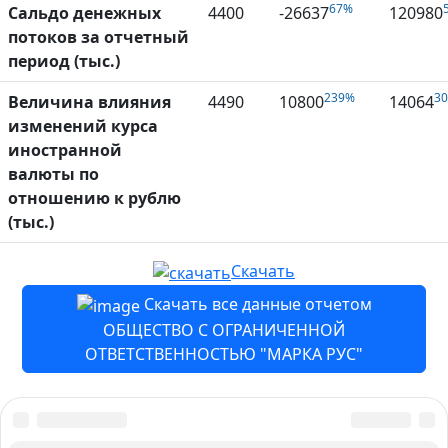
67%
Сальдо денежных
4400
-26637
120980
потоков за отчетный
период (тыс.)
239%
3
Величина влияния
4490
10800
14064
изменений курса
иностранной
валюты по
отношению к рублю
(тыс.)
Скачать
Скачать все данные отчетом
ОБЩЕСТВО С ОГРАНИЧЕННОЙ
ОТВЕТСТВЕННОСТЬЮ "МАРКА РУС"