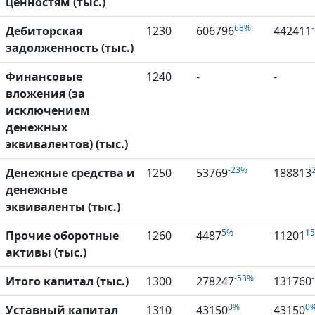
ценностям (тыс.)
68%
Дебиторская
1230
606796
442411
задолженность (тыс.)
Финансовые
1240
-
-
вложения (за
исключением
денежных
эквивалентов) (тыс.)
-23%
Денежные средства и
1250
53769
188813
денежные
эквиваленты (тыс.)
5%
1
Прочие оборотные
1260
4487
11201
активы (тыс.)
-53%
Итого капитал (тыс.)
1300
278247
131760
0%
0
Уставный капитал
1310
43150
43150