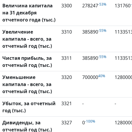
-53%
Величина капитала
3300
278247
131760
на 31 декабря
отчетного года (тыс.)
-55%
Увеличение
3310
385890
113351
капитала - всего, за
отчетный год (тыс.)
-55%
Чистая прибыль, за
3311
385890
113351
отчетный год (тыс.)
40%
Уменьшение
3320
700000
128000
капитала - всего, за
отчетный год (тыс.)
Убыток, за отчетный
3321
-
-
год (тыс.)
-100%
Дивиденды, за
3327
0
128000
отчетный год (тыс.)