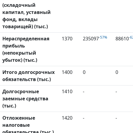
(складочный
капитал, уставный
фонд, вклады
товарищей) (тыс.)
-57%
-6
Нераспределенная
1370
235097
88610
прибыль
(непокрытый
убыток) (тыс.)
Итого долгосрочных
1400
0
0
обязательств (тыс.)
Долгосрочные
1410
-
-
заемные средства
(тыс.)
Отложенные
1420
-
-
налоговые
обязательства (тыс.)