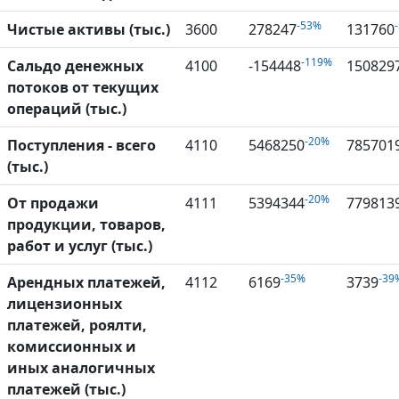
-53%
Чистые активы (тыс.)
3600
278247
131760
-119%
Сальдо денежных
4100
-154448
150829
потоков от текущих
операций (тыс.)
-20%
Поступления - всего
4110
5468250
785701
(тыс.)
-20%
От продажи
4111
5394344
779813
продукции, товаров,
работ и услуг (тыс.)
-35%
-39
Арендных платежей,
4112
6169
3739
лицензионных
платежей, роялти,
комиссионных и
иных аналогичных
платежей (тыс.)