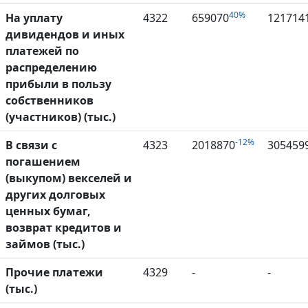
40%
На уплату
4322
659070
121714
дивидендов и иных
платежей по
распределению
прибыли в пользу
собственников
(участников) (тыс.)
-12%
В связи с
4323
2018870
305459
погашением
(выкупом) векселей и
других долговых
ценных бумаг,
возврат кредитов и
займов (тыс.)
Прочие платежи
4329
-
-
(тыс.)