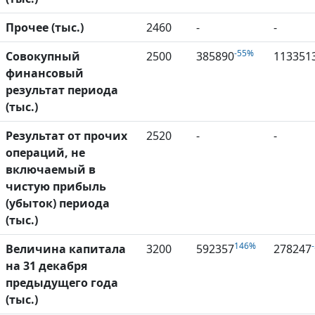
Прочее (тыс.)
2460
-
-
-55%
Совокупный
2500
385890
113351
финансовый
результат периода
(тыс.)
Результат от прочих
2520
-
-
операций, не
включаемый в
чистую прибыль
(убыток) периода
(тыс.)
146%
Величина капитала
3200
592357
278247
на 31 декабря
предыдущего года
(тыс.)