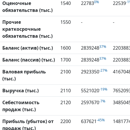
0%
-1
Оценочные
1540
22783
22539
обязательства (тыс.)
Прочие
1550
-
-
краткосрочные
обязательства (тыс.)
37%
Баланс (актив) (тыс.)
1600
2839248
220388
37%
Баланс (пассив) (тыс.)
1700
2839248
220388
-27%
Валовая прибыль
2100
2923350
416704
(тыс.)
-19%
Выручка (тыс.)
2110
5521020
765209
-7%
Себестоимость
2120
2597670
348504
продаж (тыс.)
-45%
Прибыль (убыток) от
2200
637621
148177
продаж (тыс.)