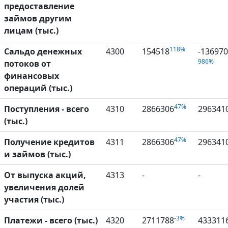
предоставление
займов другим
лицам (тыс.)
118%
Сальдо денежных
4300
154518
-13697
986%
потоков от
финансовых
операций (тыс.)
47%
Поступления - всего
4310
2866306
296341
(тыс.)
47%
Получение кредитов
4311
2866306
296341
и займов (тыс.)
От выпуска акций,
4313
-
-
увеличения долей
участия (тыс.)
-3%
Платежи - всего (тыс.)
4320
2711788
433311