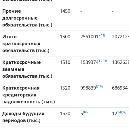
Прочие
1450
-
-
долгосрочные
обязательства (тыс.)
74%
Итого
1500
2561001
207212
краткосрочных
обязательств (тыс.)
123%
Краткосрочные
1510
1539374
136263
заемные
обязательства (тыс.)
31%
Краткосрочная
1520
998839
686934
кредиторская
задолженность (тыс.)
0%
140%
Доходы будущих
1530
5
12
периодов (тыс.)