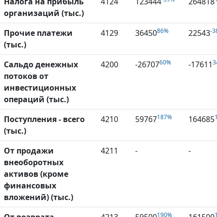
Налога на прибыль
4124
123444
264818
организаций (тыс.)
86%
-3
Прочие платежи
4129
36450
22543
(тыс.)
60%
3
Сальдо денежных
4200
-26707
-17611
потоков от
инвестиционных
операций (тыс.)
187%
Поступления - всего
4210
59767
164685
(тыс.)
От продажи
4211
-
-
внеоборотных
активов (кроме
финансовых
вложений) (тыс.)
190%