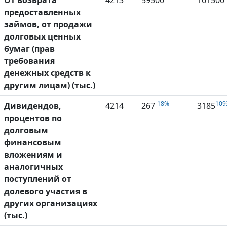
От возврата
4213
59500
161500
предоставленных
займов, от продажи
долговых ценных
бумаг (прав
требования
денежных средств к
другим лицам) (тыс.)
-18%
109
Дивидендов,
4214
267
3185
процентов по
долговым
финансовым
вложениям и
аналогичных
поступлений от
долевого участия в
других организациях
(тыс.)