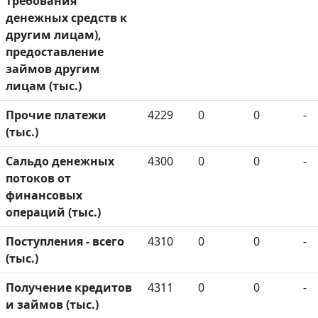
требования
денежных средств к
другим лицам),
предоставление
займов другим
лицам (тыс.)
Прочие платежи
4229
0
0
-
(тыс.)
Сальдо денежных
4300
0
0
-
потоков от
финансовых
операций (тыс.)
Поступления - всего
4310
0
0
-
(тыс.)
Получение кредитов
4311
0
0
-
и займов (тыс.)