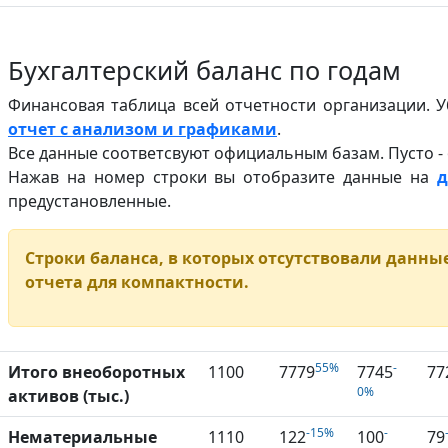
Бухгалтерский баланс по годам
Финансовая таблица всей отчетности организации. 
отчет с анализом и графиками
.
Все данные соответсвуют официальным базам. Пусто -
Нажав на номер строки вы отобразите данные на
д
предустановленные.
Строки баланса, в которых отсутствовали данные
отчета для компактности.
55%
-
Итого внеоборотных
1100
7779
7745
77
0%
активов (тыс.)
-15%
-
Нематериальные
1110
122
100
79