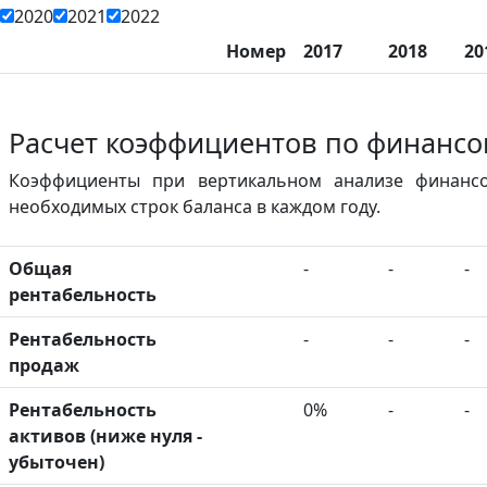
2020
2021
2022
Номер
2017
2018
20
Расчет коэффициентов по финансо
Коэффициенты при вертикальном анализе финансо
необходимых строк баланса в каждом году.
Общая
-
-
-
рентабельность
Рентабельность
-
-
-
продаж
Рентабельность
0%
-
-
активов (ниже нуля -
убыточен)