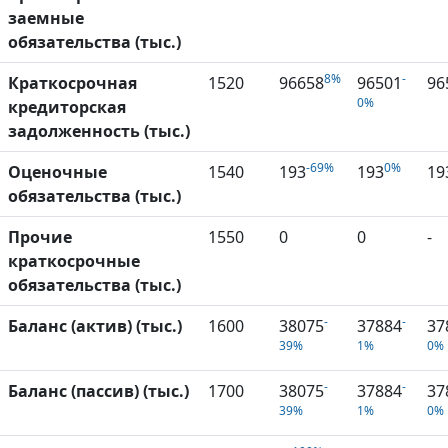
заемные
обязательства (тыс.)
8%
-
Краткосрочная
1520
96658
96501
96
0%
кредиторская
задолженность (тыс.)
-69%
0%
Оценочные
1540
193
193
19
обязательства (тыс.)
Прочие
1550
0
0
-
краткосрочные
обязательства (тыс.)
-
-
Баланс (актив) (тыс.)
1600
38075
37884
37
39%
1%
0%
-
-
Баланс (пассив) (тыс.)
1700
38075
37884
37
39%
1%
0%