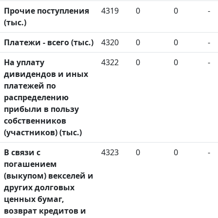
Прочие поступления
4319
0
0
-
(тыс.)
Платежи - всего (тыс.)
4320
0
0
-
На уплату
4322
0
0
-
дивидендов и иных
платежей по
распределению
прибыли в пользу
собственников
(участников) (тыс.)
В связи с
4323
0
0
-
погашением
(выкупом) векселей и
других долговых
ценных бумаг,
возврат кредитов и