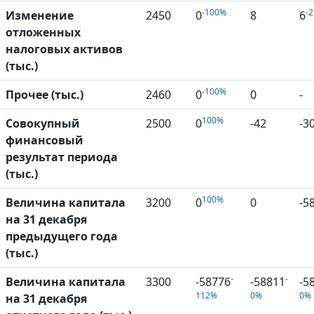
-100%
-
Изменение
2450
0
8
6
отложенных
налоговых активов
(тыс.)
-100%
Прочее (тыс.)
2460
0
0
-
100%
Совокупный
2500
0
-42
-3
финансовый
результат периода
(тыс.)
100%
Величина капитала
3200
0
0
-5
на 31 декабря
предыдущего года
(тыс.)
-
-
Величина капитала
3300
-58776
-58811
-5
112%
0%
0%
на 31 декабря