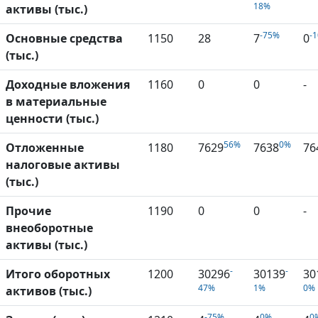
18%
активы (тыс.)
-75%
-
Основные средства
1150
28
7
0
(тыс.)
Доходные вложения
1160
0
0
-
в материальные
ценности (тыс.)
56%
0%
Отложенные
1180
7629
7638
76
налоговые активы
(тыс.)
Прочие
1190
0
0
-
внеоборотные
активы (тыс.)
-
-
Итого оборотных
1200
30296
30139
30
47%
1%
0%
активов (тыс.)
-75%
0%
0