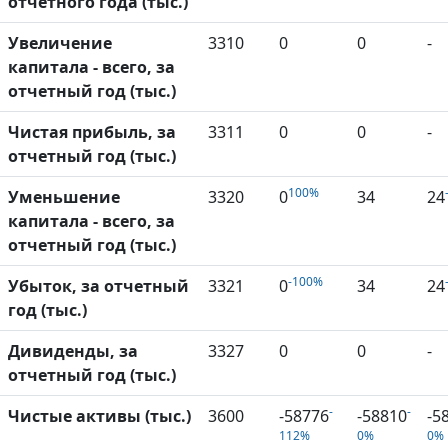
отчетного года (тыс.)
Увеличение
3310
0
0
-
капитала - всего, за
отчетный год (тыс.)
Чистая прибыль, за
3311
0
0
-
отчетный год (тыс.)
100%
Уменьшение
3320
0
34
24
капитала - всего, за
отчетный год (тыс.)
-100%
Убыток, за отчетный
3321
0
34
24
год (тыс.)
Дивиденды, за
3327
0
0
-
отчетный год (тыс.)
-
-
Чистые активы (тыс.)
3600
-58776
-58810
-5
112%
0%
0%