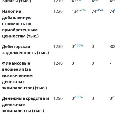
Запасы (тыс.)
1210
4
4
4
-70%
-45%
Налог на
1220
134
74
74
добавленную
стоимость по
приобретенным
ценностям (тыс.)
-100%
Дебиторская
1230
0
0
30
задолженность (тыс.)
Финансовые
1240
0
0
-
вложения (за
исключением
денежных
эквивалентов) (тыс.)
-100%
-
Денежные средства и
1250
0
3
0
денежные
эквиваленты (тыс.)