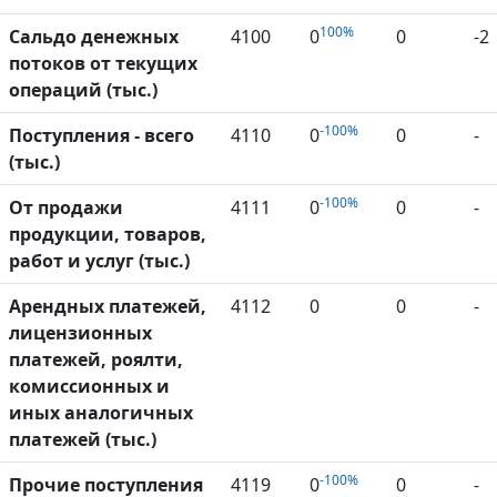
100%
Сальдо денежных
4100
0
0
-2
потоков от текущих
операций (тыс.)
-100%
Поступления - всего
4110
0
0
-
(тыс.)
-100%
От продажи
4111
0
0
-
продукции, товаров,
работ и услуг (тыс.)
Арендных платежей,
4112
0
0
-
лицензионных
платежей, роялти,
комиссионных и
иных аналогичных
платежей (тыс.)
-100%
Прочие поступления
4119
0
0
-