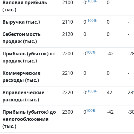
-100%
Валовая прибыль
2100
0
0
-
(тыс.)
-100%
Выручка (тыс.)
2110
0
0
-
Себестоимость
2120
0
0
-
продаж (тыс.)
100%
Прибыль (убыток) от
2200
0
-42
-2
продаж (тыс.)
Коммерческие
2210
0
0
-
расходы (тыс.)
-100%
Управленческие
2220
0
42
28
расходы (тыс.)
100%
Прибыль (убыток) до
2300
0
-42
-3
налогообложения
(тыс.)