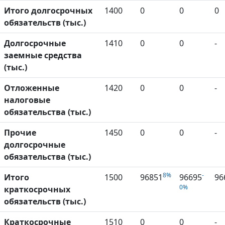
Итого долгосрочных
1400
0
0
0
обязательств (тыс.)
Долгосрочные
1410
0
0
-
заемные средства
(тыс.)
Отложенные
1420
0
0
-
налоговые
обязательства (тыс.)
Прочие
1450
0
0
-
долгосрочные
обязательства (тыс.)
8%
-
Итого
1500
96851
96695
96
0%
краткосрочных
обязательств (тыс.)
Краткосрочные
1510
0
0
-