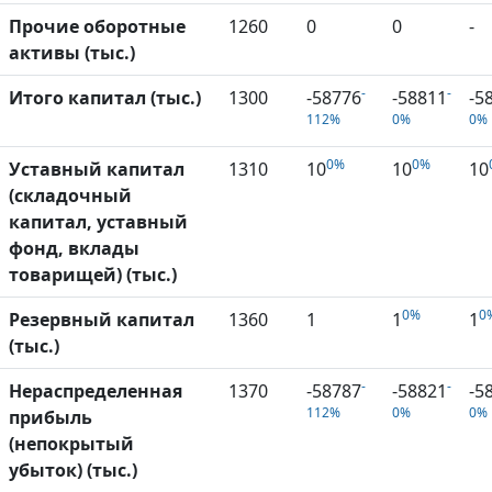
Прочие оборотные
1260
0
0
-
активы (тыс.)
-
-
Итого капитал (тыс.)
1300
-58776
-58811
-5
112%
0%
0%
0%
0%
Уставный капитал
1310
10
10
10
(складочный
капитал, уставный
фонд, вклады
товарищей) (тыс.)
0%
0
Резервный капитал
1360
1
1
1
(тыс.)
-
-
Нераспределенная
1370
-58787
-58821
-5
112%
0%
0%
прибыль
(непокрытый
убыток) (тыс.)