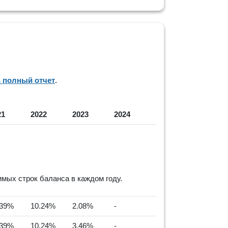
ь полный отчет
.
21
2022
2023
2024
ых строк баланса в каждом году.
.39%
10.24%
2.08%
-
.39%
10.24%
3.46%
-