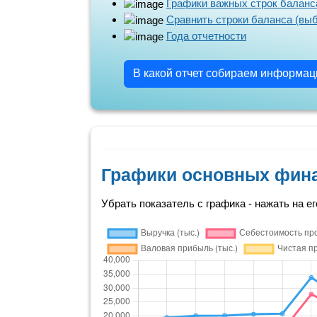
Графики важных строк баланс
Сравнить строки баланса (вы
Года отчетности
В какой отчет собираем информа
Графики основных фин
Убрать показатель с графика - нажать на ег