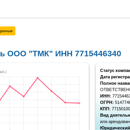
данные
ть ООО "ТМК" ИНН 7715446340
Статус компа
Дата регистр
Полное назва
ОТВЕТСТВЕН
ИНН:
7715446
ОГРН:
514774
КПП:
7715010
Вид деятельн
или арендова
Юридический