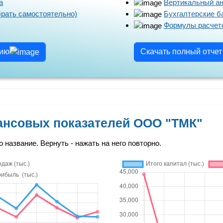
а
Вертикальный а
брать самостоятельно)
Бухгалтерские 
Формулы расчето
цию
Скачать полный отче
ансовых показателей ООО "ТМК"
о название. Вернуть - нажать на него повторно.