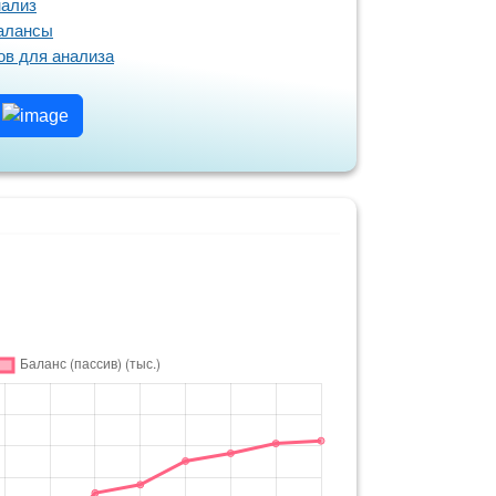
нализ
балансы
в для анализа
т