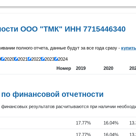
ности ООО "ТМК" ИНН 7715446340
чивании полного отчета, данные будут за все года сразу -
купит
9
2020
2021
2022
2023
2024
Номер
2019
2020
20
 по финансовой отчетности
финансовых результатов расчитываются при наличии необходим
17.77%
16.04%
13
17.77%
16.04%
13