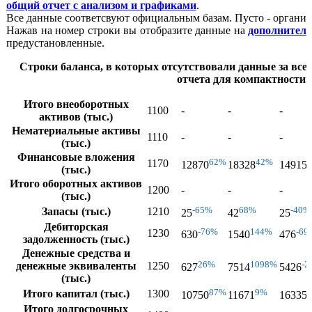
общий отчет с анализом и графиками
.
Все данные соответсвуют официальным базам. Пусто - организ
Нажав на номер строки вы отобразите данные на
дополнител
предустановленные.
Строки баланса, в которых отсутствовали данные за все 
отчета для компактности.
Итого внеоборотных
1100
-
-
-
активов (тыс.)
Нематериальные активы
1110
-
-
-
(тыс.)
Финансовые вложения
62%
42%
1170
12870
18328
14915
(тыс.)
Итого оборотных активов
1200
-
-
-
(тыс.)
-65%
68%
-40%
Запасы (тыс.)
1210
25
42
25
Дебиторская
-76%
144%
-69
1230
630
1540
476
задолженность (тыс.)
Денежные средства и
26%
1098%
-2
денежные эквиваленты
1250
627
7514
5426
(тыс.)
87%
9%
Итого капитал (тыс.)
1300
10750
11671
16335
Итого долгосрочных