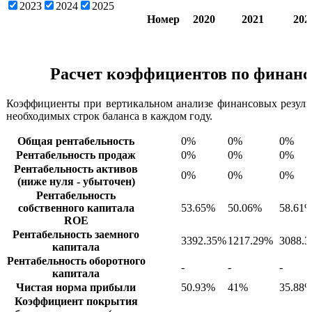
2023
2024
2025
Номер
2020
2021
202
Расчет коэффициентов по финанс
Коэффициенты при вертикальном анализе финансовых резуль
необходимых строк баланса в каждом году.
Общая рентабельность
0%
0%
0%
Рентабельность продаж
0%
0%
0%
Рентабельность активов
0%
0%
0%
(ниже нуля - убыточен)
Рентабельность
собственного капитала
53.65%
50.06%
58.61
ROE
Рентабельность заемного
3392.35%
1217.29%
3088.
капитала
Рентабельность оборотного
-
-
-
капитала
Чистая норма прибыли
50.93%
41%
35.88
Коэффициент покрытия