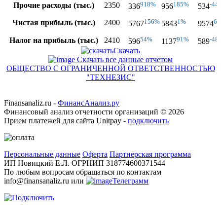
918%
185%
-44
Прочие расходы (тыс.)
2350
336
956
534
156%
1%
6
Чистая прибыль (тыс.)
2400
5767
5843
9574
54%
91%
-48
Налог на прибыль (тыс.)
2410
596
1137
589
Скачать
Скачать все данные отчетом
ОБЩЕСТВО С ОГРАНИЧЕННОЙ ОТВЕТСТВЕННОСТЬЮ
"ТЕХНЕЗИС"
Finansanaliz.ru -
ФинанcАнализ.ру
Финансовый анализ отчетности организаций ©
2026
Прием платежей для сайта Unitpay -
подключить
Персональные данные
Оферта
Партнерская программа
ИП Новицкий Е.Л. ОГРНИП 318774600371544
По любым вопросам обращаться по контактам
info@finansanaliz.ru или
Телеграмм