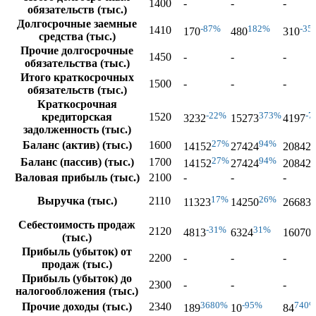
1400
-
-
-
обязательств (тыс.)
Долгосрочные заемные
-87%
182%
-35
1410
170
480
310
средства (тыс.)
Прочие долгосрочные
1450
-
-
-
обязательства (тыс.)
Итого краткосрочных
1500
-
-
-
обязательств (тыс.)
Краткосрочная
-22%
373%
-7
кредиторская
1520
3232
15273
4197
задолженность (тыс.)
27%
94%
Баланс (актив) (тыс.)
1600
14152
27424
20842
27%
94%
Баланс (пассив) (тыс.)
1700
14152
27424
20842
Валовая прибыль (тыс.)
2100
-
-
-
17%
26%
Выручка (тыс.)
2110
11323
14250
26683
Себестоимость продаж
-31%
31%
2120
4813
6324
16070
(тыс.)
Прибыль (убыток) от
2200
-
-
-
продаж (тыс.)
Прибыль (убыток) до
2300
-
-
-
налогообложения (тыс.)
3680%
-95%
740
Прочие доходы (тыс.)
2340
189
10
84