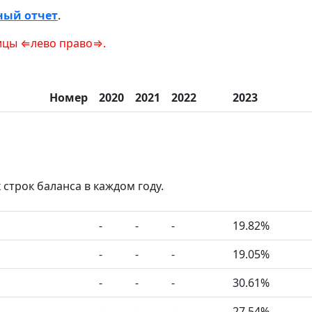
ный отчет
.
лево право⇒.
Номер
2020
2021
2022
2023
трок баланса в каждом году.
-
-
-
19.82%
-
-
-
19.05%
-
-
-
30.61%
-
-
-
27.54%