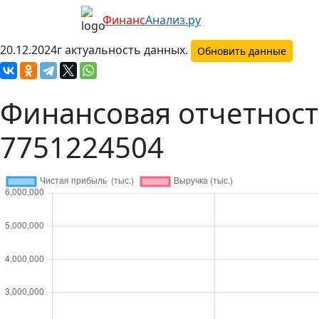
Финанс
Анализ.ру
20.12.2024г актуальность данных.
Обновить данные
Финансовая отчетно
7751224504