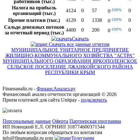
работников (тыс.)
Налога на прибыль
-100%
4124
0
57
0
0
организаций (тыс.)
-100%
Прочие платежи (тыс.)
4129
0
1338
0
0
Сальдо денежных потоков
-100%
4400
0
200
0
0
за отчетный период (тыс.)
Скачать
Скачать все данные отчетом
МУНИЦИПАЛЬНОЕ УНИТАРНОЕ ПРЕДПРИЯТИЕ
ЖИЛИЩНО-КОММУНАЛЬНОГО ХОЗЯЙСТВА "АСТРА"
МУНИЦИПАЛЬНОГО ОБРАЗОВАНИЯ ЯРКОПОЛЕНСКОЕ
СЕЛЬСКОЕ ПОСЕЛЕНИЕ ДЖАНКОЙСКОГО РАЙОНА
РЕСПУБЛИКИ КРЫМ
Finansanaliz.ru -
ФинанcАнализ.ру
Финансовый анализ отчетности организаций ©
2026
Прием платежей для сайта Unitpay -
подключить
Персональные данные
Оферта
Партнерская программа
ИП Новицкий Е.Л. ОГРНИП 318774600371544
По любым вопросам обращаться по контактам
info@finansanaliz.ru или
Телеграмм