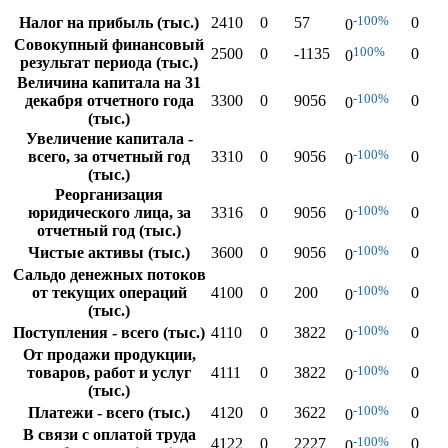
-100%
Налог на прибыль (тыс.)
2410
0
57
0
0
Совокупный финансовый
100%
2500
0
-1135
0
0
результат периода (тыс.)
Величина капитала на 31
-100%
декабря отчетного года
3300
0
9056
0
0
(тыс.)
Увеличение капитала -
-100%
всего, за отчетный год
3310
0
9056
0
0
(тыс.)
Реорганизация
-100%
юридического лица, за
3316
0
9056
0
0
отчетный год (тыс.)
-100%
Чистые активы (тыс.)
3600
0
9056
0
0
Сальдо денежных потоков
-100%
от текущих операций
4100
0
200
0
0
(тыс.)
-100%
Поступления - всего (тыс.)
4110
0
3822
0
0
От продажи продукции,
-100%
товаров, работ и услуг
4111
0
3822
0
0
(тыс.)
-100%
Платежи - всего (тыс.)
4120
0
3622
0
0
В связи с оплатой труда
-100%
4122
0
2227
0
0