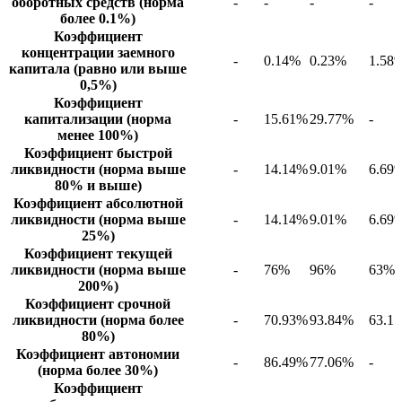
оборотных средств (норма
-
-
-
-
более 0.1%)
Коэффициент
концентрации заемного
-
0.14%
0.23%
1.58
капитала (равно или выше
0,5%)
Коэффициент
капитализации (норма
-
15.61%
29.77%
-
менее 100%)
Коэффициент быстрой
ликвидности (норма выше
-
14.14%
9.01%
6.69
80% и выше)
Коэффициент абсолютной
ликвидности (норма выше
-
14.14%
9.01%
6.69
25%)
Коэффициент текущей
ликвидности (норма выше
-
76%
96%
63%
200%)
Коэффициент срочной
ликвидности (норма более
-
70.93%
93.84%
63.1
80%)
Коэффициент автономии
-
86.49%
77.06%
-
(норма более 30%)
Коэффициент