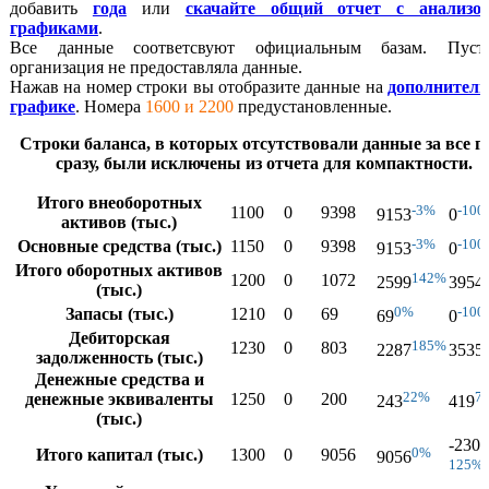
добавить
года
или
скачайте общий отчет с анализо
графиками
.
Все данные соответсвуют официальным базам. Пуст
организация не предоставляла данные.
Нажав на номер строки вы отобразите данные на
дополнител
графике
. Номера
1600 и 2200
предустановленные.
Строки баланса, в которых отсутствовали данные за все г
сразу, были исключены из отчета для компактности.
Итого внеоборотных
-3%
-100
1100
0
9398
9153
0
активов (тыс.)
-3%
-100
Основные средства (тыс.)
1150
0
9398
9153
0
Итого оборотных активов
142%
1200
0
1072
2599
3954
(тыс.)
0%
-100
Запасы (тыс.)
1210
0
69
69
0
Дебиторская
185%
1230
0
803
2287
3535
задолженность (тыс.)
Денежные средства и
22%
7
денежные эквиваленты
1250
0
200
243
419
(тыс.)
-2305
0%
Итого капитал (тыс.)
1300
0
9056
9056
125%