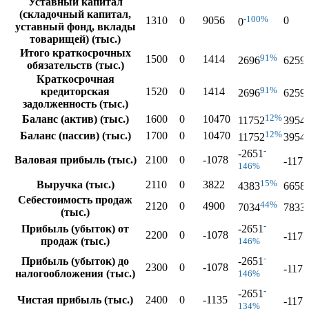
Уставный капитал
(складочный капитал,
-100%
1310
0
9056
0
0
уставный фонд, вклады
товарищей) (тыс.)
Итого краткосрочных
91%
1500
0
1414
2696
6259
обязательств (тыс.)
Краткосрочная
91%
кредиторская
1520
0
1414
2696
6259
задолженность (тыс.)
12%
Баланс (актив) (тыс.)
1600
0
10470
11752
3954
12%
Баланс (пассив) (тыс.)
1700
0
10470
11752
3954
-
-2651
Валовая прибыль (тыс.)
2100
0
-1078
-1175
146%
15%
Выручка (тыс.)
2110
0
3822
4383
6658
Себестоимость продаж
44%
2120
0
4900
7034
7833
(тыс.)
-
Прибыль (убыток) от
-2651
2200
0
-1078
-1175
продаж (тыс.)
146%
-
Прибыль (убыток) до
-2651
2300
0
-1078
-1175
налогообложения (тыс.)
146%
-
-2651
Чистая прибыль (тыс.)
2400
0
-1135
-1175
134%