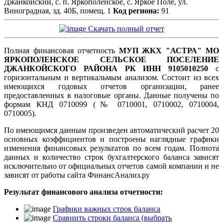
Джанкойский, с. п. Яркополенское, с. Яркое Поле, ул.
Виноградная, зд. 40Б, помещ. 1
Код региона:
91
Скачать полный отчет
Полная финансовая отчетность
МУП ЖКХ "АСТРА" МО
ЯРКОПОЛЕНСКОЕ СЕЛЬСКОЕ ПОСЕЛЕНИЕ
ДЖАНКОЙСКОГО РАЙОНА РК ИНН 9105010250
с
горизонтальным и вертикальмым анализом. Состоит из всех
имеющихся годовых отчетов организации, ранее
предоставленных в налоговые органы. Данные получены по
формам КНД 0710099 (№ 0710001, 0710002, 0710004,
0710005).
По имеющимся данным произведен автоматический расчет 20
основных коэффициентов и построены наглядные графики
изменения финансовых результатов по всем годам. Полнота
данных и количество строк бухгалтерского баланса зависят
исключительно от официальных отчетов самой компании и не
зависят от работы сайта ФинансАнализ.ру
Результат финансового анализа отчетности:
Графики важных строк баланса
Сравнить строки баланса (выбрать