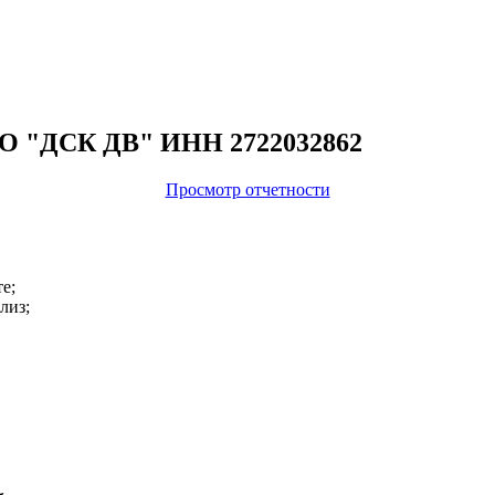
ОО "ДСК ДВ" ИНН 2722032862
Просмотр отчетности
е;
лиз;