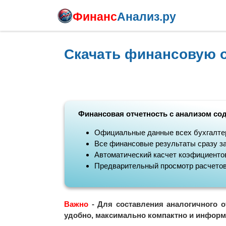
Финанс
Анализ.ру
Скачать финансовую 
Финансовая отчетность с анализом со
Официальные данные всех бухгалте
Все финансовые результаты сразу за
Автоматический касчет коэфициентов
Предварительный просмотр расчето
Важно
- Для составления аналогичного о
удобно, максимально компактно и информ