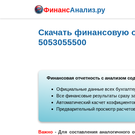
Финанс
Анализ.ру
Скачать финансовую 
5053055500
Финансовая отчетность с анализом со
Официальные данные всех бухгалте
Все финансовые результаты сразу за
Автоматический касчет коэфициентов
Предварительный просмотр расчето
Важно
- Для составления аналогичного о