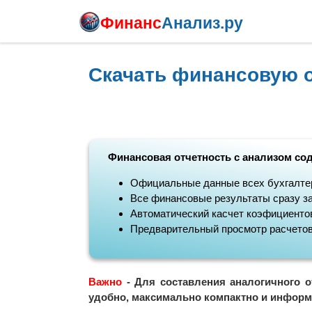
Финанс
Анализ.ру
Скачать финансовую о
Финансовая отчетность с анализом со
Официальные данные всех бухгалте
Все финансовые результаты сразу за
Автоматический касчет коэфициентов
Предварительный просмотр расчето
Важно
- Для составления аналогичного о
удобно, максимально компактно и информ