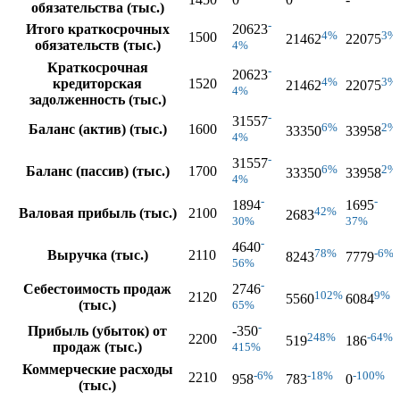
обязательства (тыс.)
-
Итого краткосрочных
20623
4%
3%
1500
21462
22075
обязательств (тыс.)
4%
Краткосрочная
-
20623
4%
3%
кредиторская
1520
21462
22075
4%
задолженность (тыс.)
-
31557
6%
2%
Баланс (актив) (тыс.)
1600
33350
33958
4%
-
31557
6%
2%
Баланс (пассив) (тыс.)
1700
33350
33958
4%
-
-
1894
1695
42%
Валовая прибыль (тыс.)
2100
2683
30%
37%
-
4640
78%
-6%
Выручка (тыс.)
2110
8243
7779
56%
-
Себестоимость продаж
2746
102%
9%
2120
5560
6084
(тыс.)
65%
-
Прибыль (убыток) от
-350
248%
-64%
2200
519
186
продаж (тыс.)
415%
Коммерческие расходы
-6%
-18%
-100%
2210
958
783
0
(тыс.)