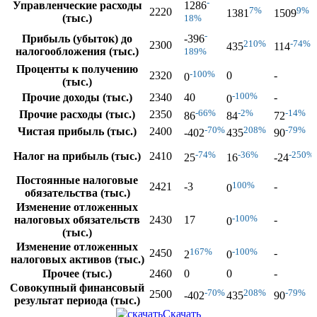
-
Управленческие расходы
1286
7%
9%
2220
1381
1509
(тыс.)
18%
-
Прибыль (убыток) до
-396
210%
-74%
2300
435
114
налогообложения (тыс.)
189%
Проценты к получению
-100%
2320
0
-
0
(тыс.)
-100%
Прочие доходы (тыс.)
2340
40
-
0
-66%
-2%
-14%
Прочие расходы (тыс.)
2350
86
84
72
-70%
208%
-79%
Чистая прибыль (тыс.)
2400
-402
435
90
-74%
-36%
-250%
Налог на прибыль (тыс.)
2410
25
16
-24
Постоянные налоговые
100%
2421
-3
-
0
обязательства (тыс.)
Изменение отложенных
-100%
налоговых обязательств
2430
17
-
0
(тыс.)
Изменение отложенных
167%
-100%
2450
-
2
0
налоговых активов (тыс.)
Прочее (тыс.)
2460
0
0
-
Совокупный финансовый
-70%
208%
-79%
2500
-402
435
90
результат периода (тыс.)
Скачать