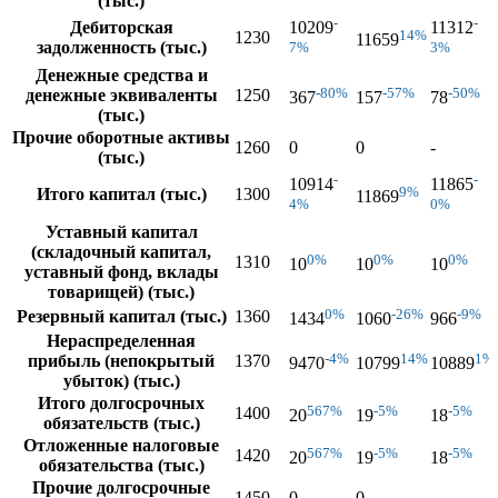
(тыс.)
-
-
Дебиторская
10209
11312
14%
1230
11659
задолженность (тыс.)
7%
3%
Денежные средства и
-80%
-57%
-50%
денежные эквиваленты
1250
367
157
78
(тыс.)
Прочие оборотные активы
1260
0
0
-
(тыс.)
-
-
10914
11865
9%
Итого капитал (тыс.)
1300
11869
4%
0%
Уставный капитал
(складочный капитал,
0%
0%
0%
1310
10
10
10
уставный фонд, вклады
товарищей) (тыс.)
0%
-26%
-9%
Резервный капитал (тыс.)
1360
1434
1060
966
Нераспределенная
-4%
14%
1%
прибыль (непокрытый
1370
9470
10799
10889
убыток) (тыс.)
Итого долгосрочных
567%
-5%
-5%
1400
20
19
18
обязательств (тыс.)
Отложенные налоговые
567%
-5%
-5%
1420
20
19
18
обязательства (тыс.)
Прочие долгосрочные
1450
0
0
-