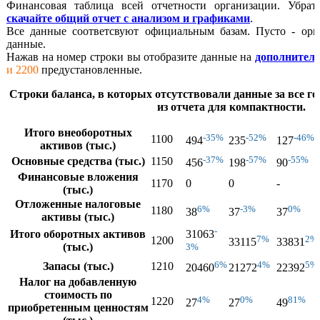
Финансовая таблица всей отчетности организации. Убра
скачайте общий отчет с анализом и графиками
.
Все данные соответсвуют официальным базам. Пусто - орга
данные.
Нажав на номер строки вы отобразите данные на
дополнител
и 2200
предустановленные.
Строки баланса, в которых отсутствовали данные за все г
из отчета для компактности.
Итого внеоборотных
-35%
-52%
-46%
1100
494
235
127
активов (тыс.)
-37%
-57%
-55%
Основные средства (тыс.)
1150
456
198
90
Финансовые вложения
1170
0
0
-
(тыс.)
Отложенные налоговые
6%
-3%
0%
1180
38
37
37
активы (тыс.)
-
Итого оборотных активов
31063
7%
2%
1200
33115
33831
(тыс.)
3%
6%
4%
5%
Запасы (тыс.)
1210
20460
21272
22392
Налог на добавленную
стоимость по
4%
0%
81%
1220
27
27
49
приобретенным ценностям