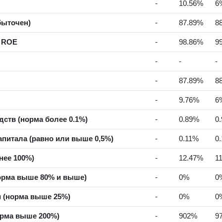
-
10.56%
6
быточен)
-
87.89%
8
а ROE
-
98.86%
9
-
-
-
-
87.89%
8
-
9.76%
6
ств (норма более 0.1%)
-
0.89%
0
питала (равно или выше 0,5%)
-
0.11%
0
нее 100%)
-
12.47%
1
орма выше 80% и выше)
-
0%
0
 (норма выше 25%)
-
0%
0
орма выше 200%)
-
902%
9