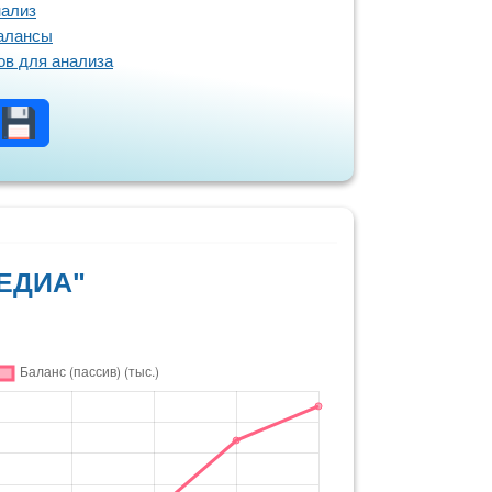
нализ
балансы
в для анализа
т
МЕДИА"