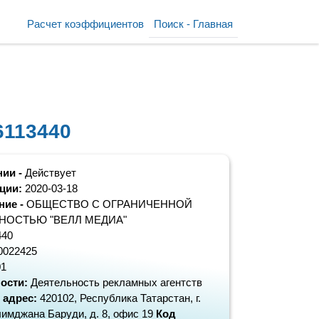
Расчет коэффициентов
Поиск - Главная
6113440
нии -
Действует
ации:
2020-03-18
ние -
ОБЩЕСТВО С ОГРАНИЧЕННОЙ
НОСТЬЮ "ВЕЛЛ МЕДИА"
440
0022425
01
ости:
Деятельность рекламных агентств
 адрес:
420102, Республика Татарстан, г.
лимджана Баруди, д. 8, офис 19
Код