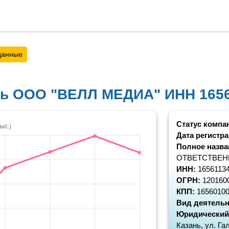
данные
ть ООО "ВЕЛЛ МЕДИА" ИНН 165
Статус компа
Дата регистр
Полное назва
ОТВЕТСТВЕН
ИНН:
1656113
ОГРН:
120160
КПП:
1656010
Вид деятельн
Юридический
Казань, ул. Га