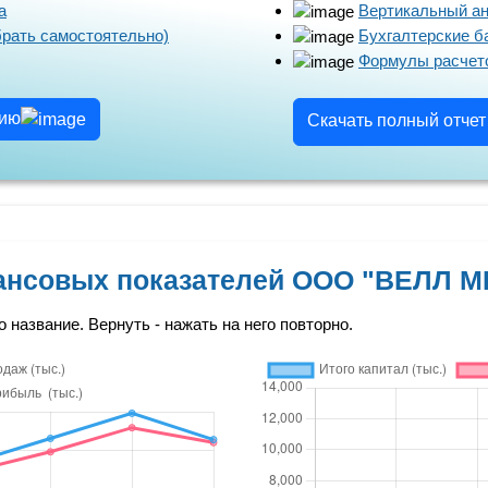
а
Вертикальный а
брать самостоятельно)
Бухгалтерские 
Формулы расчето
цию
Скачать полный отче
ансовых показателей ООО "ВЕЛЛ 
о название. Вернуть - нажать на него повторно.