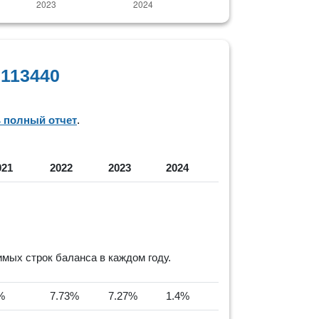
113440
ь полный отчет
.
021
2022
2023
2024
ых строк баланса в каждом году.
%
7.73%
7.27%
1.4%