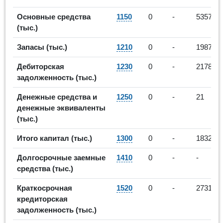
Основные средства
1150
0
-
5357
(тыс.)
Запасы (тыс.)
1210
0
-
1987
Дебиторская
1230
0
-
21786
задолженность (тыс.)
Денежные средства и
1250
0
-
21
денежные эквиваленты
(тыс.)
Итого капитал (тыс.)
1300
0
-
1832
Долгосрочные заемные
1410
0
-
-
средства (тыс.)
Краткосрочная
1520
0
-
27319
кредиторская
задолженность (тыс.)