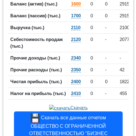
Баланс (актив) (тыс.)
1600
0
0
29151
Баланс (пассив) (тыс.)
1700
0
0
29151
Выручка (тыс.)
2110
0
-
210090
Себестоимость продаж
2120
0
-
207771
(тыс.)
Прочие доходы (тыс.)
2340
0
-
-
Прочие расходы (тыс.)
2350
0
-
42
Чистая прибыль (тыс.)
2400
0
0
1822
Налог на прибыль (тыс.)
2410
0
-
455
Скачать
Скачать все данные отчетом
ОБЩЕСТВО С ОГРАНИЧЕННОЙ
ОТВЕТСТВЕННОСТЬЮ "БИЗНЕС