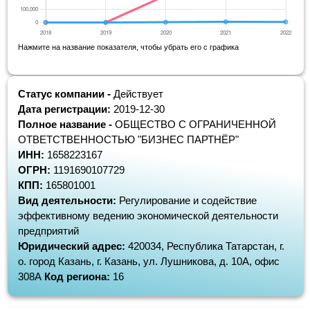
Нажмите на название показателя, чтобы убрать его с графика
Статус компании -
Действует
Дата регистрации:
2019-12-30
Полное название -
ОБЩЕСТВО С ОГРАНИЧЕННОЙ
ОТВЕТСТВЕННОСТЬЮ "БИЗНЕС ПАРТНЁР"
ИНН:
1658223167
ОГРН:
1191690107729
КПП:
165801001
Вид деятельности:
Регулирование и содействие
эффективному ведению экономической деятельности
предприятий
Юридический адрес:
420034, Республика Татарстан, г.
о. город Казань, г. Казань, ул. Лушникова, д. 10А, офис
308А
Код региона:
16