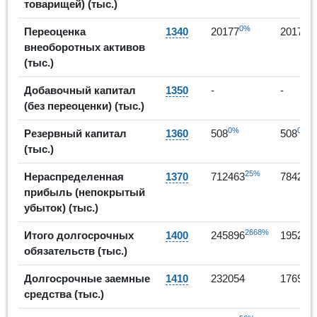
товарищей) (тыс.)
0%
0
Переоценка
1340
20177
20177
внеоборотных активов
(тыс.)
Добавочный капитал
1350
-
-
(без переоценки) (тыс.)
0%
0%
Резервный капитал
1360
508
508
(тыс.)
25%
Нераспределенная
1370
712463
784223
прибыль (непокрытый
убыток) (тыс.)
2668%
Итого долгосрочных
1400
245896
195265
обязательств (тыс.)
Долгосрочные заемные
1410
232054
176900
средства (тыс.)