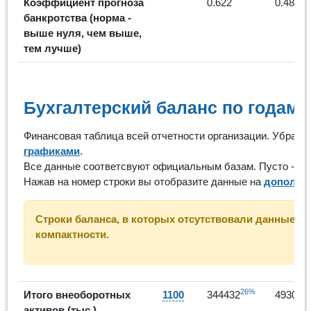
Коэффициент прогноза
0.622
0.481
банкротства (норма -
выше нуля, чем выше,
тем лучше)
Бухгалтерский баланс по годам
Финансовая таблица всей отчетности организации. Убрать
графиками
.
Все данные соответсвуют официальным базам. Пусто - ор
Нажав на номер строки вы отобразите данные на
дополни
Строки баланса, в которых отсутствовали данные за 
компактности.
26%
Итого внеоборотных
1100
344432
493019
активов (тыс.)