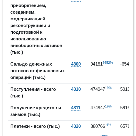
приобретением,
созданием,
модернизацией,
реконструкцией и
подготовкой к
использованию
внеоборотных активов
(тыс.)
3652%
-
Сальдо денежных
4300
94181
-65462
потоков от финансовых
операций (тыс.)
19%
Поступления - всего
4310
474947
591648
(тыс.)
19%
Получение кредитов и
4311
474947
591648
займов (тыс.)
-4%
Платежи - всего (тыс.)
4320
380766
657110