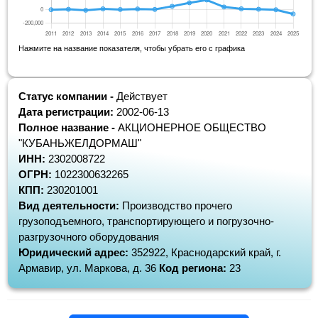
Нажмите на название показателя, чтобы убрать его с графика
Статус компании -
Действует
Дата регистрации:
2002-06-13
Полное название -
АКЦИОНЕРНОЕ ОБЩЕСТВО
"КУБАНЬЖЕЛДОРМАШ"
ИНН:
2302008722
ОГРН:
1022300632265
КПП:
230201001
Вид деятельности:
Производство прочего
грузоподъемного, транспортирующего и погрузочно-
разгрузочного оборудования
Юридический адрес:
352922, Краснодарский край, г.
Армавир, ул. Маркова, д. 36
Код региона:
23