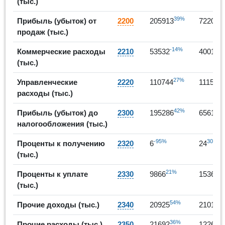
(тыс.)
39%
-
Прибыль (убыток) от
2200
205913
72207
продаж (тыс.)
-14%
-2
Коммерческие расходы
2210
53532
40011
(тыс.)
27%
Управленческие
2220
110744
111594
расходы (тыс.)
42%
-
Прибыль (убыток) до
2300
195286
65614
налогообложения (тыс.)
-95%
300%
Проценты к получению
2320
6
24
(тыс.)
21%
5
Проценты к уплате
2330
9866
15366
(тыс.)
54%
0
Прочие доходы (тыс.)
2340
20925
21010
36%
-
Прочие расходы (тыс.)
2350
21692
12261