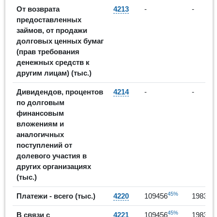
От возврата
4213
-
-
предоставленных
займов, от продажи
долговых ценных бумаг
(прав требования
денежных средств к
другим лицам) (тыс.)
Дивидендов, процентов
4214
-
-
по долговым
финансовым
вложениям и
аналогичных
поступлений от
долевого участия в
других организациях
(тыс.)
45%
Платежи - всего (тыс.)
4220
109456
198393
45%
В связи с
4221
109456
198393