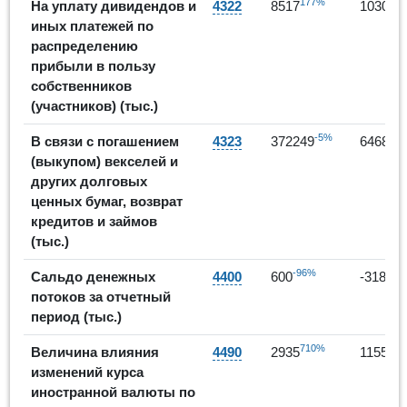
177%
2
На уплату дивидендов и
4322
8517
10307
иных платежей по
распределению
прибыли в пользу
собственников
(участников) (тыс.)
-5%
В связи с погашением
4323
372249
646803
(выкупом) векселей и
других долговых
ценных бумаг, возврат
кредитов и займов
(тыс.)
-96%
-6
Сальдо денежных
4400
600
-3180
потоков за отчетный
период (тыс.)
710%
-61
Величина влияния
4490
2935
1155
изменений курса
иностранной валюты по