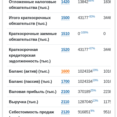
56%
3
Отложенные налоговые
1420
13842
18365
обязательства (тыс.)
-83%
-
Итого краткосрочных
1500
43177
34467
обязательств (тыс.)
-100%
Краткосрочные заемные
1510
0
0
обязательства (тыс.)
-67%
-
Краткосрочная
1520
43177
34467
кредиторская
задолженность (тыс.)
19%
Баланс (актив) (тыс.)
1600
1024334
101657
19%
Баланс (пассив) (тыс.)
1700
1024334
101657
25%
Валовая прибыль (тыс.)
2100
370189
223812
13%
Выручка (тыс.)
2110
1287040
117568
9%
Себестоимость продаж
2120
916851
951868