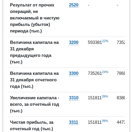
Результат от прочих
2520
-
-
операций, не
включаемый в чистую
прибыль (убыток)
периода (тыс.)
22%
Величина капитала на
3200
593381
735261
31 декабря
предыдущего года
(тыс.)
24%
Величина капитала на
3300
735261
786844
31 декабря отчетного
года (тыс.)
39%
-
Увеличение капитала -
3310
151811
83804
всего, за отчетный год
(тыс.)
39%
-
Чистая прибыль, за
3311
151811
44732
отчетный год (тыс.)