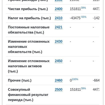
39%
-
Чистая прибыль (тыс.)
2400
151811
44732
-55%
Налог на прибыль (тыс.)
2410
-43475
-14239
Постоянные налоговые
2421
-
-
обязательства (тыс.)
Изменение отложенных
2430
-
-
налоговых
обязательств (тыс.)
Изменение отложенных
2450
-
-
налоговых активов
(тыс.)
100%
Прочее (тыс.)
2460
0
-6643
39%
-
Совокупный
2500
151811
44732
финансовый результат
периода (тыс.)