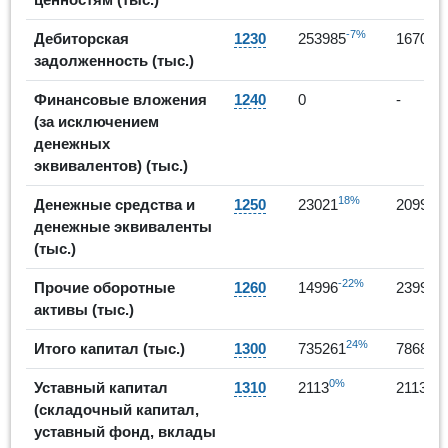
-7%
Дебиторская
1230
253985
167046
задолженность (тыс.)
Финансовые вложения
1240
0
-
(за исключением
денежных
эквивалентов) (тыс.)
18%
-
Денежные средства и
1250
23021
20996
денежные эквиваленты
(тыс.)
-22%
-84
Прочие оборотные
1260
14996
2399
активы (тыс.)
24%
Итого капитал (тыс.)
1300
735261
786844
0%
0%
Уставный капитал
1310
2113
2113
(складочный капитал,
уставный фонд, вклады