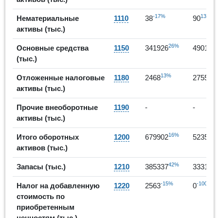
-17%
137%
Нематериальные
1110
38
90
активы (тыс.)
26%
Основные средства
1150
341926
490174
(тыс.)
13%
12
Отложенные налоговые
1180
2468
2755
активы (тыс.)
Прочие внеоборотные
1190
-
-
активы (тыс.)
16%
Итого оборотных
1200
679902
523557
активов (тыс.)
42%
Запасы (тыс.)
1210
385337
333116
-15%
-100%
Налог на добавленную
1220
2563
0
стоимость по
приобретенным
ценностям (тыс.)