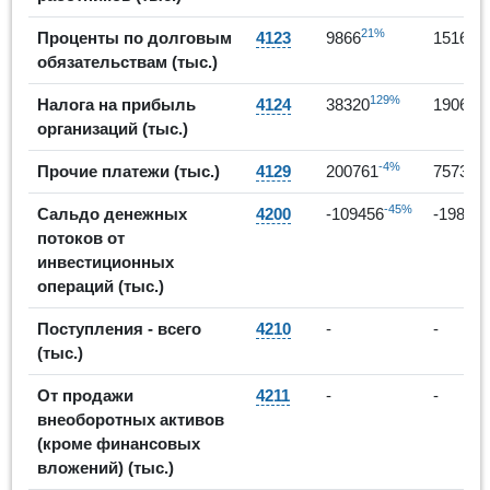
21%
5
Проценты по долговым
4123
9866
15166
обязательствам (тыс.)
129%
-
Налога на прибыль
4124
38320
19060
организаций (тыс.)
-4%
-
Прочие платежи (тыс.)
4129
200761
75730
-45%
Сальдо денежных
4200
-109456
-19839
потоков от
инвестиционных
операций (тыс.)
Поступления - всего
4210
-
-
(тыс.)
От продажи
4211
-
-
внеоборотных активов
(кроме финансовых
вложений) (тыс.)