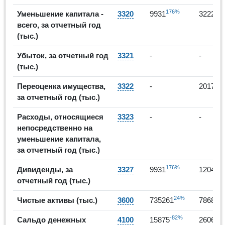
176%
2
Уменьшение капитала -
3320
9931
32221
всего, за отчетный год
(тыс.)
Убыток, за отчетный год
3321
-
-
(тыс.)
Переоценка имущества,
3322
-
20177
за отчетный год (тыс.)
Расходы, относящиеся
3323
-
-
непосредственно на
уменьшение капитала,
за отчетный год (тыс.)
176%
2
Дивиденды, за
3327
9931
12044
отчетный год (тыс.)
24%
Чистые активы (тыс.)
3600
735261
786844
-82%
Сальдо денежных
4100
15875
260675