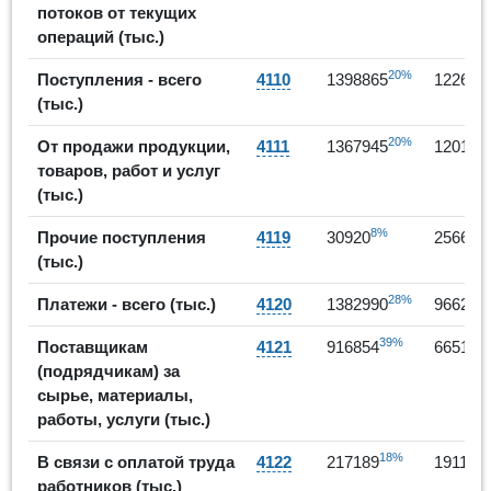
потоков от текущих
операций (тыс.)
20%
Поступления - всего
4110
1398865
122691
(тыс.)
20%
От продажи продукции,
4111
1367945
120125
товаров, работ и услуг
(тыс.)
8%
-
Прочие поступления
4119
30920
25665
(тыс.)
28%
Платежи - всего (тыс.)
4120
1382990
966240
39%
Поставщикам
4121
916854
665105
(подрядчикам) за
сырье, материалы,
работы, услуги (тыс.)
18%
В связи с оплатой труда
4122
217189
191179
работников (тыс.)