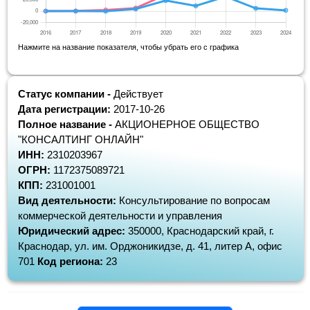
Нажмите на название показателя, чтобы убрать его с графика
Статус компании -
Действует
Дата регистрации:
2017-10-26
Полное название -
АКЦИОНЕРНОЕ ОБЩЕСТВО
"КОНСАЛТИНГ ОНЛАЙН"
ИНН:
2310203967
ОГРН:
1172375089721
КПП:
231001001
Вид деятельности:
Консультирование по вопросам
коммерческой деятельности и управления
Юридический адрес:
350000, Краснодарский край, г.
Краснодар, ул. им. Орджоникидзе, д. 41, литер А, офис
701
Код региона:
23