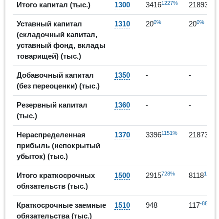
1227%
541
Итого капитал (тыс.)
1300
3416
21893
0%
0%
Уставный капитал
1310
20
20
(складочный капитал,
уставный фонд, вклады
товарищей) (тыс.)
Добавочный капитал
1350
-
-
(без переоценки) (тыс.)
Резервный капитал
1360
-
-
(тыс.)
1151%
544
Нераспределенная
1370
3396
21873
прибыль (непокрытый
убыток) (тыс.)
728%
178%
Итого краткосрочных
1500
2915
8118
обязательств (тыс.)
-88%
Краткосрочные заемные
1510
948
117
обязательства (тыс.)