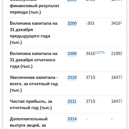
финансовый результат
периода (тыс.)
1227
Величина капитала на
3200
-303
3416
31 декабря
предыдущего года
(тыс.)
1227%
541
Величина капитала на
3300
3416
21893
31 декабря отчетного
года (тыс.)
397
Увеличение капитала -
3310
3719
18477
всего, за отчетный год
(тыс.)
397
Чистая прибыль, за
3311
3719
18477
отчетный год (тыс.)
Дополнительный
3314
-
-
выпуск акций, за