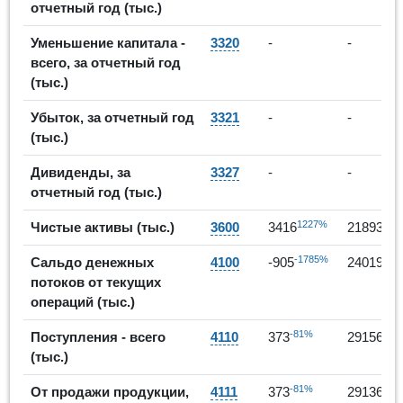
отчетный год (тыс.)
Уменьшение капитала -
3320
-
-
всего, за отчетный год
(тыс.)
Убыток, за отчетный год
3321
-
-
(тыс.)
Дивиденды, за
3327
-
-
отчетный год (тыс.)
1227%
541
Чистые активы (тыс.)
3600
3416
21893
-1785%
275
Сальдо денежных
4100
-905
24019
потоков от текущих
операций (тыс.)
-81%
771
Поступления - всего
4110
373
29156
(тыс.)
-81%
771
От продажи продукции,
4111
373
29136