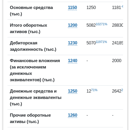
-6%
Основные средства
1150
1250
1181
(тыс.)
10271%
467
Итого оборотных
1200
5082
28830
активов (тыс.)
11971%
377
Дебиторская
1230
5070
24189
задолженность (тыс.)
Финансовые вложения
1240
-
2000
(за исключением
денежных
эквивалентов) (тыс.)
71%
2191
Денежные средства и
1250
12
2642
денежные эквиваленты
(тыс.)
Прочие оборотные
1260
-
-
активы (тыс.)