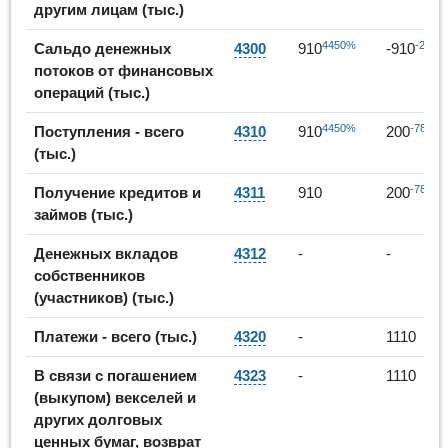
другим лицам (тыс.)
4450%
-200%
Сальдо денежных
4300
910
-910
потоков от финансовых
операций (тыс.)
4450%
-78%
Поступления - всего
4310
910
200
(тыс.)
-78%
Получение кредитов и
4311
910
200
займов (тыс.)
Денежных вкладов
4312
-
-
собственников
(участников) (тыс.)
Платежи - всего (тыс.)
4320
-
1110
В связи с погашением
4323
-
1110
(выкупом) векселей и
других долговых
ценных бумаг, возврат