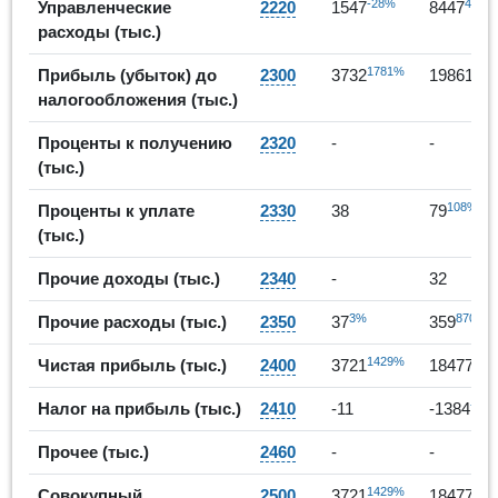
-28%
446%
Управленческие
2220
1547
8447
расходы (тыс.)
1781%
432
Прибыль (убыток) до
2300
3732
19861
налогообложения (тыс.)
Проценты к получению
2320
-
-
(тыс.)
108%
Проценты к уплате
2330
38
79
(тыс.)
Прочие доходы (тыс.)
2340
-
32
3%
870%
Прочие расходы (тыс.)
2350
37
359
1429%
397
Чистая прибыль (тыс.)
2400
3721
18477
-12
Налог на прибыль (тыс.)
2410
-11
-1384
Прочее (тыс.)
2460
-
-
1429%
397
Совокупный
2500
3721
18477