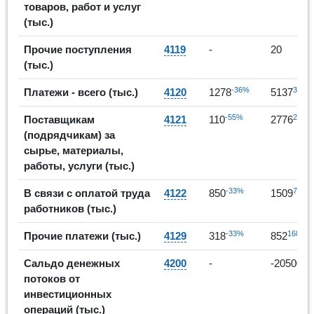
товаров, работ и услуг
(тыс.)
Прочие поступления
4119
-
20
(тыс.)
-36%
302%
Платежи - всего (тыс.)
4120
1278
5137
-55%
2424
Поставщикам
4121
110
2776
(подрядчикам) за
сырье, материалы,
работы, услуги (тыс.)
-33%
78%
В связи с оплатой труда
4122
850
1509
работников (тыс.)
-33%
168%
Прочие платежи (тыс.)
4129
318
852
Сальдо денежных
4200
-
-20500
потоков от
инвестиционных
операций (тыс.)