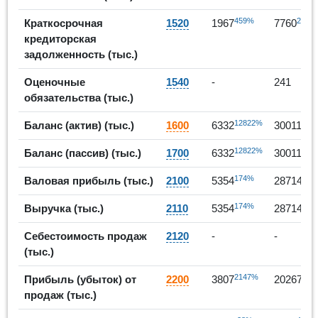
459%
295%
Краткосрочная
1520
1967
7760
кредиторская
задолженность (тыс.)
Оценочные
1540
-
241
обязательства (тыс.)
12822%
374
Баланс (актив) (тыс.)
1600
6332
30011
12822%
374
Баланс (пассив) (тыс.)
1700
6332
30011
174%
436
Валовая прибыль (тыс.)
2100
5354
28714
174%
436
Выручка (тыс.)
2110
5354
28714
Себестоимость продаж
2120
-
-
(тыс.)
2147%
432
Прибыль (убыток) от
2200
3807
20267
продаж (тыс.)