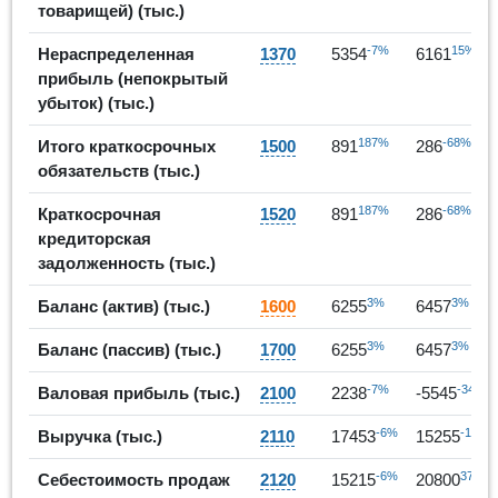
товарищей) (тыс.)
-7%
15%
Нераспределенная
1370
5354
6161
прибыль (непокрытый
убыток) (тыс.)
187%
-68%
Итого краткосрочных
1500
891
286
обязательств (тыс.)
187%
-68%
Краткосрочная
1520
891
286
кредиторская
задолженность (тыс.)
3%
3%
Баланс (актив) (тыс.)
1600
6255
6457
3%
3%
Баланс (пассив) (тыс.)
1700
6255
6457
-7%
-348%
Валовая прибыль (тыс.)
2100
2238
-5545
-6%
-13%
Выручка (тыс.)
2110
17453
15255
-6%
37%
Себестоимость продаж
2120
15215
20800