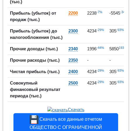
(тыс.)
-7%
-348%
Прибыль (убыток) от
2200
2238
-5545
продаж (тыс.)
-29%
-93%
Прибыль (убыток) до
2300
4234
305
налогообложения (тыс.)
-44%
193%
Прочие доходы (тыс.)
2340
1996
5850
Прочие расходы (тыс.)
2350
-
-
-29%
-93%
Чистая прибыль (тыс.)
2400
4234
305
-29%
-93%
Совокупный
2500
4234
305
финансовый результат
периода (тыс.)
Скачать
Скачать все данные отчетом
ОБЩЕСТВО С ОГРАНИЧЕННОЙ