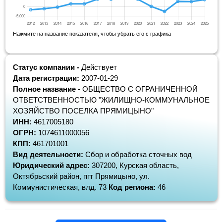
Нажмите на название показателя, чтобы убрать его с графика
Статус компании -
Действует
Дата регистрации:
2007-01-29
Полное название -
ОБЩЕСТВО С ОГРАНИЧЕННОЙ
ОТВЕТСТВЕННОСТЬЮ "ЖИЛИЩНО-КОММУНАЛЬНОЕ
ХОЗЯЙСТВО ПОСЕЛКА ПРЯМИЦЫНО"
ИНН:
4617005180
ОГРН:
1074611000056
КПП:
461701001
Вид деятельности:
Сбор и обработка сточных вод
Юридический адрес:
307200, Курская область,
Октябрьский район, пгт Прямицыно, ул.
Коммунистическая, влд. 73
Код региона:
46