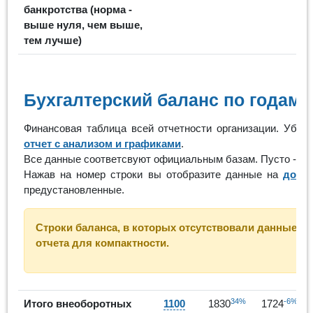
банкротства (норма -
выше нуля, чем выше,
тем лучше)
Бухгалтерский баланс по годам
Финансовая таблица всей отчетности организации. Убра
отчет с анализом и графиками
.
Все данные соответсвуют официальным базам. Пусто - ор
Нажав на номер строки вы отобразите данные на
допо
предустановленные.
Строки баланса, в которых отсутствовали данные за
отчета для компактности.
34%
-6%
Итого внеоборотных
1100
1830
1724