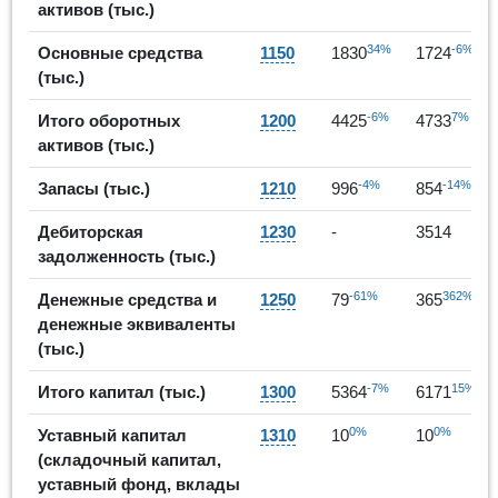
активов (тыс.)
34%
-6%
Основные средства
1150
1830
1724
(тыс.)
-6%
7%
Итого оборотных
1200
4425
4733
активов (тыс.)
-4%
-14%
Запасы (тыс.)
1210
996
854
Дебиторская
1230
-
3514
задолженность (тыс.)
-61%
362%
Денежные средства и
1250
79
365
денежные эквиваленты
(тыс.)
-7%
15%
Итого капитал (тыс.)
1300
5364
6171
0%
0%
Уставный капитал
1310
10
10
(складочный капитал,
уставный фонд, вклады