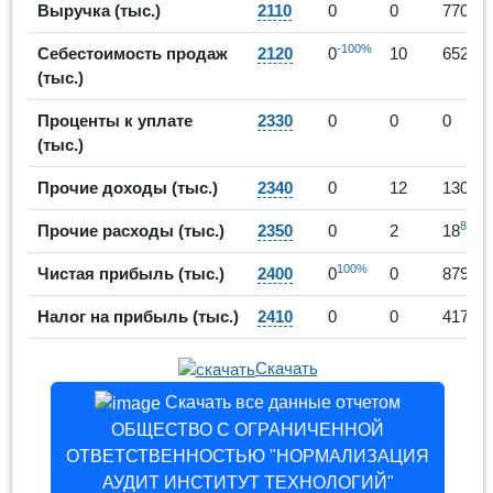
Выручка (тыс.)
2110
0
0
7709
-100%
65
Себестоимость продаж
2120
0
10
6525
(тыс.)
Проценты к уплате
2330
0
0
0
(тыс.)
983
Прочие доходы (тыс.)
2340
0
12
130
800%
Прочие расходы (тыс.)
2350
0
2
18
100%
Чистая прибыль (тыс.)
2400
0
0
879
Налог на прибыль (тыс.)
2410
0
0
417
Скачать
Скачать все данные отчетом
ОБЩЕСТВО С ОГРАНИЧЕННОЙ
ОТВЕТСТВЕННОСТЬЮ "НОРМАЛИЗАЦИЯ
АУДИТ ИНСТИТУТ ТЕХНОЛОГИЙ"