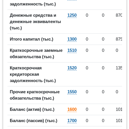
задолженность (тыс.)
Денежные средства и
1250
0
0
870
денежные эквиваленты
(тыс.)
Итого капитал (тыс.)
1300
0
0
879
Краткосрочные заемные
1510
0
0
0
обязательства (тыс.)
Краткосрочная
1520
0
0
135
кредиторская
задолженность (тыс.)
Прочие краткосрочные
1550
0
0
0
обязательства (тыс.)
Баланс (актив) (тыс.)
1600
0
0
1014
Баланс (пассив) (тыс.)
1700
0
0
1014