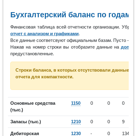
Бухгалтерский баланс по годам
Финансовая таблица всей отчетности организации. Убра
отчет с анализом и графиками
.
Все данные соответсвуют официальным базам. Пусто - ор
Нажав на номер строки вы отобразите данные на
допол
предустановленные.
Строки баланса, в которых отсутствовали данные за
отчета для компактности.
Основные средства
1150
0
0
0
(тыс.)
Запасы (тыс.)
1210
0
0
9
Дебиторская
1230
-
0
134