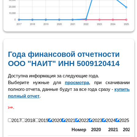
Года финансовой отчетности
ООО "НАИТ" ИНН 5009120414
Доступна информация за следующие года.
Выберите нужные для
просмотра
, при скачивании
полного отчета, данные будут за все года сразу -
купить
полный отчет
.
Скролинг
2017
2018
2019
2020
2021
2022
2023
2024
2025
Номер
2020
2021
2022