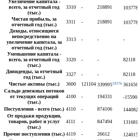
Увеличение капитала -
всего, за отчетный год
3310
-
218891
103778
(тыс.)
Чистая прибыль, за
3311
-
218891
103778
отчетный год (тыс.)
Доходы, относящиеся
непосредственно на
3313
-
-
-
увеличение капитала, за
отчетный год (тыс.)
Уменьшение капитала -
всего, за отчетный год
3320
-
-
82118
(тыс.)
Дивиденды, за отчетный
3327
-
-
82118
год (тыс.)
181%
Чистые активы (тыс.)
3600
121104
339995
361656
Сальдо денежных потоков
от текущих операций
4100
-
194331
-155904
(тыс.)
Поступления - всего (тыс.)
4110
-
874106
144082
От продажи продукции,
товаров, работ и услуг
4111
-
847494
131681
(тыс.)
Прочие поступления (тыс.)
4119
-
26612
124015