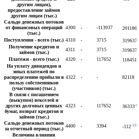
другим лицам),
предоставление займов
другим лицам (тыс.)
Сальдо денежных потоков
от финансовых операций
4300
-
-113937
201186
(тыс.)
Поступления - всего (тыс.)
4310
-
3715
319637
Получение кредитов и
4311
-
3715
319637
займов (тыс.)
Платежи - всего (тыс.)
4320
-
117652
118451
На уплату дивидендов и
иных платежей по
распределению прибыли в
4322
-
-
82118
пользу собственников
(участников) (тыс.)
В связи с погашением
(выкупом) векселей и
-
других долговых ценных
4323
-
117652
36333
бумаг, возврат кредитов и
займов (тыс.)
Сальдо денежных потоков
-10
4400
-
3394
-112
за отчетный период (тыс.)
Величина влияния