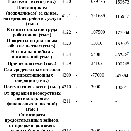
Платежи - всего (тыс.)
4120
-
679775
159673
Поставщикам
(подрядчикам) за сырье,
4121
-
521689
116947
материалы, работы, услуги
(тыс.)
В связи с оплатой труда
4122
-
107500
177964
работников (тыс.)
Проценты по долговым
3
4123
-
11016
15302
обязательствам (тыс.)
Налога на прибыль
7
4124
-
5408
43742
организаций (тыс.)
Прочие платежи (тыс.)
4129
-
34162
190248
Сальдо денежных потоков
4
от инвестиционных
4200
-
-77000
-45394
операций (тыс.)
-67
Поступления - всего (тыс.)
4210
-
3000
1000
От продажи внеоборотных
активов (кроме
4211
-
-
-
финансовых вложений)
(тыс.)
От возврата
предоставленных займов,
от продажи долговых
-67
ценных бумаг (прав
4213
-
3000