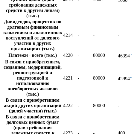
1000
требования денежных
средств к другим лицам)
(тыс.)
Дивидендов, процентов по
долговым финансовым
вложениям и аналогичных
4214
-
-
-
поступлений от долевого
участия в других
организациях (тыс.)
-
Платежи - всего (тыс.)
4220
-
80000
46394
В связи с приобретением,
созданием, модернизацией,
реконструкцией и
-
подготовкой к
4221
-
80000
45994
использованию
внеоборотных активов
(тыс.)
В связи с приобретением
акций других организаций
4222
-
80000
-
(долей участия) (тыс.)
В связи с приобретением
долговых ценных бумаг
(прав требования
денежных средств к
4223
-
-
400