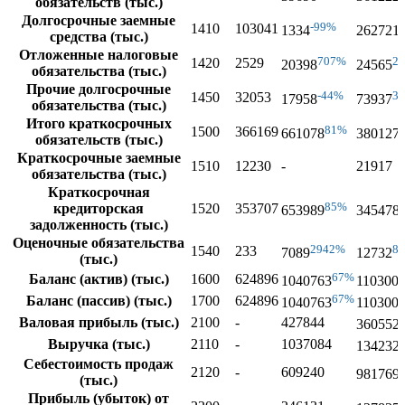
обязательств (тыс.)
Долгосрочные заемные
-99%
1410
103041
1334
262721
средства (тыс.)
Отложенные налоговые
707%
2
1420
2529
20398
24565
обязательства (тыс.)
Прочие долгосрочные
-44%
3
1450
32053
17958
73937
обязательства (тыс.)
Итого краткосрочных
81%
1500
366169
661078
380127
обязательств (тыс.)
Краткосрочные заемные
1510
12230
-
21917
обязательства (тыс.)
Краткосрочная
85%
кредиторская
1520
353707
653989
345478
задолженность (тыс.)
Оценочные обязательства
2942%
8
1540
233
7089
12732
(тыс.)
67%
Баланс (актив) (тыс.)
1600
624896
1040763
110300
67%
Баланс (пассив) (тыс.)
1700
624896
1040763
110300
Валовая прибыль (тыс.)
2100
-
427844
360552
Выручка (тыс.)
2110
-
1037084
134232
Себестоимость продаж
2120
-
609240
981769
(тыс.)
Прибыль (убыток) от