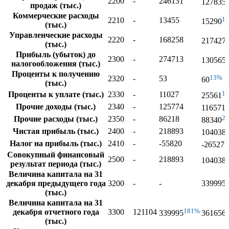
2200
-
246131
127835
продаж (тыс.)
Коммерческие расходы
1
2210
-
13455
15290
(тыс.)
Управленческие расходы
2220
-
168258
217427
(тыс.)
Прибыль (убыток) до
2300
-
274713
130565
налогообложения (тыс.)
Проценты к получению
13%
2320
-
53
60
(тыс.)
1
Проценты к уплате (тыс.)
2330
-
11027
25561
Прочие доходы (тыс.)
2340
-
125774
116571
2
Прочие расходы (тыс.)
2350
-
86218
88340
Чистая прибыль (тыс.)
2400
-
218893
104038
5
Налог на прибыль (тыс.)
2410
-
-55820
-26527
Совокупный финансовый
2500
-
218893
104038
результат периода (тыс.)
Величина капитала на 31
декабря предыдущего года
3200
-
-
339995
(тыс.)
Величина капитала на 31
181%
декабря отчетного года
3300
121104
339995
361656
(тыс.)