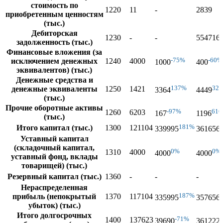
стоимость по
1220
11
-
2839
приобретенным ценностям
(тыс.)
Дебиторская
1230
-
-
554716
задолженность (тыс.)
Финансовые вложения (за
-75%
-60%
исключением денежных
1240
4000
1000
400
эквивалентов) (тыс.)
Денежные средства и
137%
32
денежные эквиваленты
1250
1421
3364
4449
(тыс.)
Прочие оборотные активы
-97%
61
1260
6203
167
1196
(тыс.)
181%
Итого капитал (тыс.)
1300
121104
339995
361656
Уставный капитал
(складочный капитал,
0%
0%
1310
4000
4000
4000
уставный фонд, вклады
товарищей) (тыс.)
Резервный капитал (тыс.)
1360
-
-
-
Нераспределенная
187%
прибыль (непокрытый
1370
117104
335995
357656
убыток) (тыс.)
Итого долгосрочных
-71%
1400
137623
39690
361222