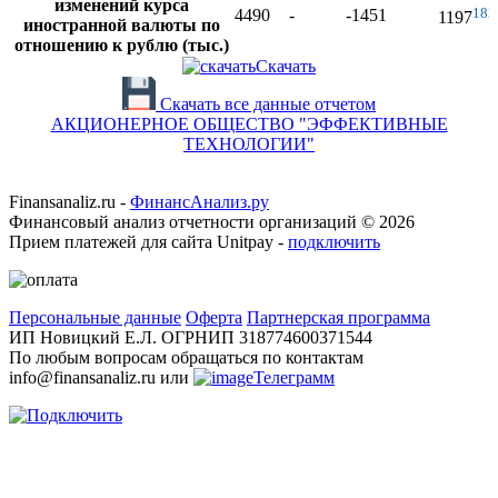
изменений курса
18
4490
-
-1451
1197
иностранной валюты по
отношению к рублю (тыс.)
Скачать
Скачать все данные отчетом
АКЦИОНЕРНОЕ ОБЩЕСТВО "ЭФФЕКТИВНЫЕ
ТЕХНОЛОГИИ"
Finansanaliz.ru -
ФинанcАнализ.ру
Финансовый анализ отчетности организаций ©
2026
Прием платежей для сайта Unitpay -
подключить
Персональные данные
Оферта
Партнерская программа
ИП Новицкий Е.Л. ОГРНИП 318774600371544
По любым вопросам обращаться по контактам
info@finansanaliz.ru или
Телеграмм