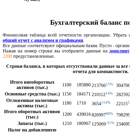
Бухгалтерский баланс по
Финансовая таблица всей отчетности организации. Убрать 
общий отчет с анализом и графиками
.
Все данные соответсвуют официальным базам. Пусто - организ
Нажав на номер строки вы отобразите данные на
дополните
2200
предустановленные.
Строки баланса, в которых отсутствовали данные за все г
отчета для компактности.
Итого внеоборотных
15%
1100
185880
213766
304706
активов (тыс.)
14%
Основные средства (тыс.)
1150
184171
210112
282592
Отложенные налоговые
114%
5
1180
1710
3654
22115
активы (тыс.)
Итого оборотных активов
88%
1200
439016
826997
798299
(тыс.)
-31%
Запасы (тыс.)
1210
180967
125069
234699
Налог на добавленную