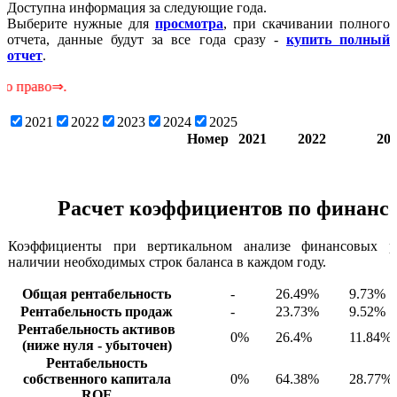
Доступна информация за следующие года.
Выберите нужные для
просмотра
, при скачивании полного
отчета, данные будут за все года сразу -
купить полный
отчет
.
⇒.
2021
2022
2023
2024
2025
Номер
2021
2022
20
Расчет коэффициентов по финансо
Коэффициенты при вертикальном анализе финансовых ре
наличии необходимых строк баланса в каждом году.
Общая рентабельность
-
26.49%
9.73%
Рентабельность продаж
-
23.73%
9.52%
Рентабельность активов
0%
26.4%
11.84%
(ниже нуля - убыточен)
Рентабельность
собственного капитала
0%
64.38%
28.77%
ROE