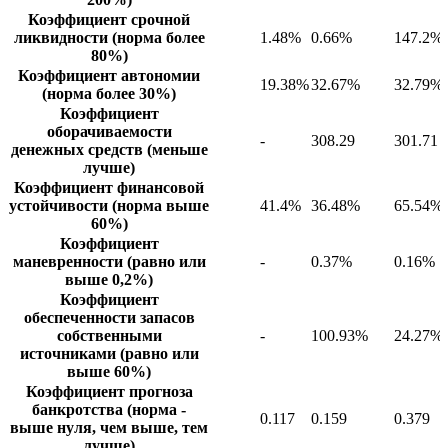
Коэффициент срочной
ликвидности (норма более
1.48%
0.66%
147.2%
80%)
Коэффициент автономии
19.38%
32.67%
32.79%
(норма более 30%)
Коэффициент
оборачиваемости
-
308.29
301.71
денежных средств (меньше
лучше)
Коэффициент финансовой
устойчивости (норма выше
41.4%
36.48%
65.54%
60%)
Коэффициент
маневренности (равно или
-
0.37%
0.16%
выше 0,2%)
Коэффициент
обеспеченности запасов
собственными
-
100.93%
24.27%
источниками (равно или
выше 60%)
Коэффициент прогноза
банкротства (норма -
0.117
0.159
0.379
выше нуля, чем выше, тем
лучше)