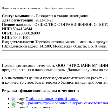
Нажмите на название показателя, чтобы убрать его с графика
Статус компании -
Находится в стадии ликвидации
Дата регистрации:
2022-03-23
Полное название -
ОБЩЕСТВО С ОГРАНИЧЕННОЙ ОТВЕТ
ИНН:
5044124644
ОГРН:
1225000026900
КПП:
504701001
Вид деятельности:
Торговля оптовая мясом и мясными проду
Юридический адрес:
141580, Московская область, г. о. Химки, 
Полная финансовая отчетность
ООО "АГРОЛАЙН М" ИНН 5
предоставленных в налоговые органы. Данные получены по фо
По имеющимся данным произведен автоматический расчет 20 
и количество строк бухгалтерского баланса зависят исключите
Результат финансового анализа отчетности:
Графики важных строк баланса
Сравнить строки баланса (выбрать самостоятельн
Года отчетности