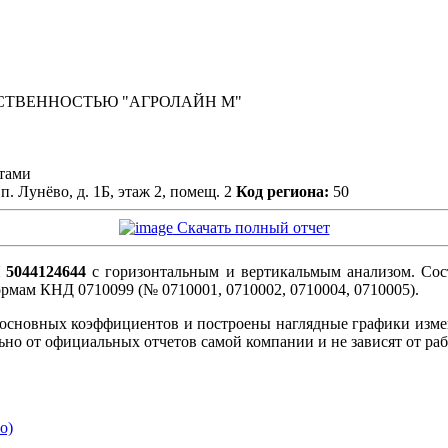
СТВЕННОСТЬЮ "АГРОЛАЙН М"
ктами
п. Лунёво, д. 1Б, этаж 2, помещ. 2
Код региона:
50
Скачать полный отчет
044124644
с горизонтальным и вертикальмым анализом. Сост
рмам КНД 0710099 (№ 0710001, 0710002, 0710004, 0710005).
основных коэффициентов и построены наглядные графики измен
льно от официальных отчетов самой компании и не зависят от р
о)