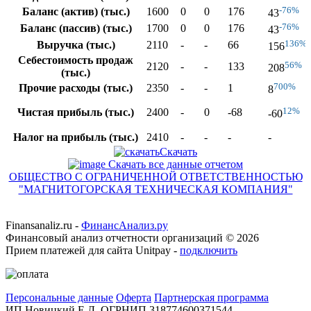
-76%
Баланс (актив) (тыс.)
1600
0
0
176
43
-76%
Баланс (пассив) (тыс.)
1700
0
0
176
43
136%
Выручка (тыс.)
2110
-
-
66
156
Себестоимость продаж
56%
2120
-
-
133
208
(тыс.)
700%
Прочие расходы (тыс.)
2350
-
-
1
8
12%
Чистая прибыль (тыс.)
2400
-
0
-68
-60
Налог на прибыль (тыс.)
2410
-
-
-
-
Скачать
Скачать все данные отчетом
ОБЩЕСТВО С ОГРАНИЧЕННОЙ ОТВЕТСТВЕННОСТЬЮ
"МАГНИТОГОРСКАЯ ТЕХНИЧЕСКАЯ КОМПАНИЯ"
Finansanaliz.ru -
ФинанcАнализ.ру
Финансовый анализ отчетности организаций ©
2026
Прием платежей для сайта Unitpay -
подключить
Персональные данные
Оферта
Партнерская программа
ИП Новицкий Е.Л. ОГРНИП 318774600371544