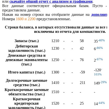
или
скачайте общий отчет с анализом и графиками
.
Все данные соответсвуют официальным базам. Пусто - 
предоставляла данные.
Нажав на номер строки вы отобразите данные на
дополнит
Номера
1600 и 2200
предустановленные.
Строки баланса, в которых отсутствовали данные за все го
исключены из отчета для компактности.
-40%
Запасы (тыс.)
1210
-
-
58
35
Дебиторская
-86%
1230
-
-
42
6
задолженность (тыс.)
Денежные средства и
-97%
денежные эквиваленты
1250
-
-
76
2
(тыс.)
-
-120
Итого капитал (тыс.)
1300
-
-
-59
103%
Долгосрочные заемные
-29%
1410
-
-
211
149
средства (тыс.)
Краткосрочные заемные
1510
-
-
-
-
обязательства (тыс.)
Краткосрочная
-44%
кредиторская
1520
-
-
25
14
задолженность (тыс.)