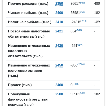
66%
3
Прочие расходы (тыс.)
2350
36617
48904
16%
Чистая прибыль (тыс.)
2400
95981
182016
-11%
Налог на прибыль (тыс.)
2410
-24815
-45919
-54%
Постоянные налоговые
2421
654
-
обязательства (тыс.)
61%
Изменение отложенных
2430
-161
-
налоговых
обязательств (тыс.)
-250%
Изменение отложенных
2450
-356
-
налоговых активов
(тыс.)
100%
Прочее (тыс.)
2460
0
-
16%
Совокупный
2500
95981
182016
финансовый результат
периода (тыс.)