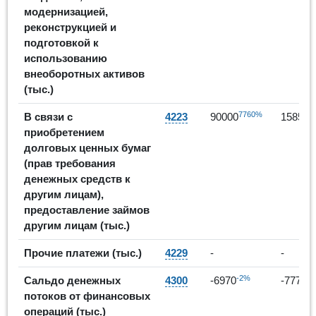
модернизацией,
реконструкцией и
подготовкой к
использованию
внеоборотных активов
(тыс.)
7760%
-
В связи с
4223
90000
15850
приобретением
долговых ценных бумаг
(прав требования
денежных средств к
другим лицам),
предоставление займов
другим лицам (тыс.)
Прочие платежи (тыс.)
4229
-
-
-2%
-1
Сальдо денежных
4300
-6970
-7779
потоков от финансовых
операций (тыс.)