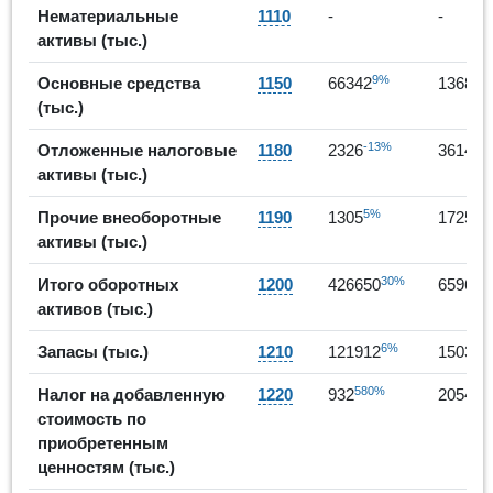
Нематериальные
1110
-
-
активы (тыс.)
9%
Основные средства
1150
66342
136879
(тыс.)
-13%
55
Отложенные налоговые
1180
2326
3614
активы (тыс.)
5%
32
Прочие внеоборотные
1190
1305
1725
активы (тыс.)
30%
Итого оборотных
1200
426650
659609
активов (тыс.)
6%
Запасы (тыс.)
1210
121912
150349
580%
12
Налог на добавленную
1220
932
2054
стоимость по
приобретенным
ценностям (тыс.)