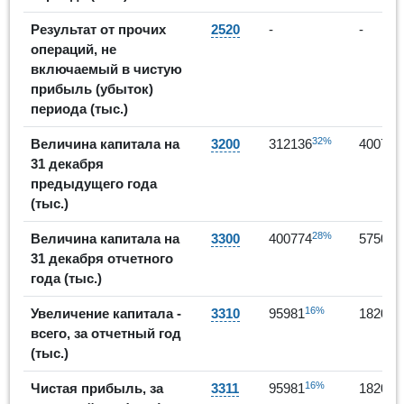
Результат от прочих
2520
-
-
операций, не
включаемый в чистую
прибыль (убыток)
периода (тыс.)
32%
Величина капитала на
3200
312136
400774
31 декабря
предыдущего года
(тыс.)
28%
Величина капитала на
3300
400774
575011
31 декабря отчетного
года (тыс.)
16%
Увеличение капитала -
3310
95981
182016
всего, за отчетный год
(тыс.)
16%
Чистая прибыль, за
3311
95981
182016