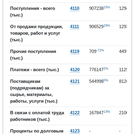
15%
Поступления - всего
4110
907238
129429
(тыс.)
18%
От продажи продукции,
4111
906529
129384
товаров, работ и услуг
(тыс.)
-72%
-37%
Прочие поступления
4119
709
449
(тыс.)
2%
Платежи - всего (тыс.)
4120
776147
112515
5%
Поставщикам
4121
544998
812644
(подрядчикам) за
сырье, материалы,
работы, услуги (тыс.)
13%
В связи с оплатой труда
4122
167847
210061
работников (тыс.)
Проценты по долговым
4123
-
-