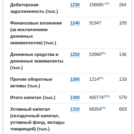
-4%
Дебиторская
1230
156685
264175
задолженность (тыс.)
Финансовые вложения
1240
91947
105587
(за исключением
денежных
эквивалентов) (тыс.)
8%
Денежные средства и
1250
53960
136106
денежные эквиваленты
(тыс.)
6%
10
Прочие оборотные
1260
1214
1338
активы (тыс.)
28%
Итого капитал (тыс.)
1300
400774
575011
0%
0
Уставный капитал
1310
68354
68354
(складочный капитал,
уставный фонд, вклады
товарищей) (тыс.)