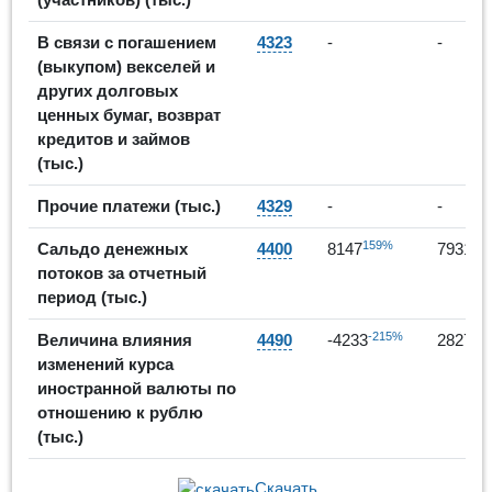
В связи с погашением
4323
-
-
(выкупом) векселей и
других долговых
ценных бумаг, возврат
кредитов и займов
(тыс.)
Прочие платежи (тыс.)
4329
-
-
159%
8
Сальдо денежных
4400
8147
79319
потоков за отчетный
период (тыс.)
-215%
16
Величина влияния
4490
-4233
2827
изменений курса
иностранной валюты по
отношению к рублю
(тыс.)
Скачать