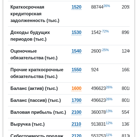
26%
Краткосрочная
1520
88744
209379
кредиторская
задолженность (тыс.)
-72%
-42%
Доходы будущих
1530
1542
896
периодов (тыс.)
-25%
3
Оценочные
1540
2600
12404
обязательства (тыс.)
80
Прочие краткосрочные
1550
924
1662
обязательства (тыс.)
26%
Баланс (актив) (тыс.)
1600
496623
801827
26%
Баланс (пассив) (тыс.)
1700
496623
801827
13%
Валовая прибыль (тыс.)
2100
360078
554764
12%
Выручка (тыс.)
2110
913831
136782
11%
Себестоимость продаж
2120
553753
813064