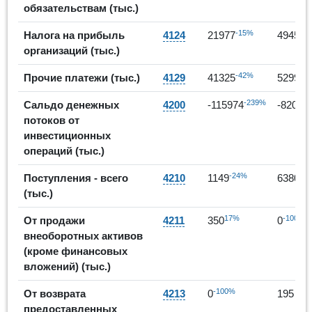
обязательствам (тыс.)
-15%
1
Налога на прибыль
4124
21977
49456
организаций (тыс.)
-42%
2
Прочие платежи (тыс.)
4129
41325
52991
-239%
Сальдо денежных
4200
-115974
-82045
потоков от
инвестиционных
операций (тыс.)
-24%
45
Поступления - всего
4210
1149
6380
(тыс.)
17%
-100%
От продажи
4211
350
0
внеоборотных активов
(кроме финансовых
вложений) (тыс.)
-100%
От возврата
4213
0
195
предоставленных