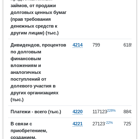
займов, от продажи
долговых ценных бумаг
(прав требования
денежных средств к
другим лицам) (тыс.)
67
Дивидендов, процентов
4214
799
6185
по долговым
финансовым
вложениям и
аналогичных
поступлений от
долевого участия в
других организациях
(тыс.)
228%
-
Платежи - всего (тыс.)
4220
117123
88425
-22%
1
В связи с
4221
27123
72575
приобретением,
созданием,