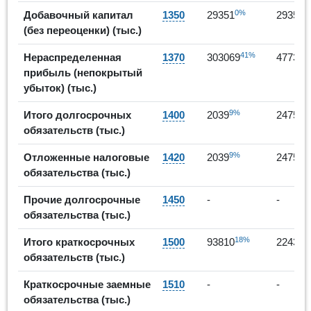
0%
0
Добавочный капитал
1350
29351
29351
(без переоценки) (тыс.)
41%
Нераспределенная
1370
303069
477306
прибыль (непокрытый
убыток) (тыс.)
9%
21
Итого долгосрочных
1400
2039
2475
обязательств (тыс.)
9%
21
Отложенные налоговые
1420
2039
2475
обязательства (тыс.)
Прочие долгосрочные
1450
-
-
обязательства (тыс.)
18%
Итого краткосрочных
1500
93810
224341
обязательств (тыс.)
Краткосрочные заемные
1510
-
-
обязательства (тыс.)