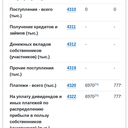
Поступления - всего
4310
0
0
(тыс.)
Получение кредитов и
4311
-
-
займов (тыс.)
Денежных вкладов
4312
-
-
собственников
(участников) (тыс.)
Прочие поступления
4319
-
-
(тыс.)
2%
12
Платежи - всего (тыс.)
4320
6970
7779
2%
12
На уплату дивидендов и
4322
6970
7779
иных платежей по
распределению
прибыли в пользу
собственников
(участников) (тыс.)