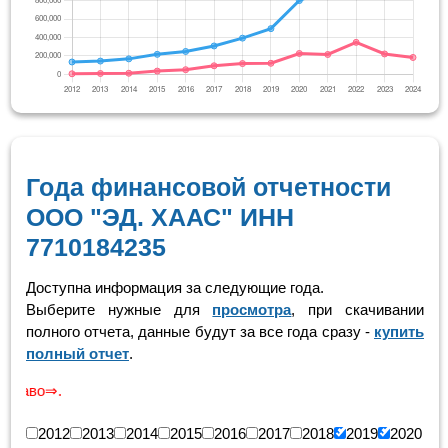
Года финансовой отчетности
ООО "ЭД. ХААС" ИНН
7710184235
Доступна информация за следующие года.
Выберите нужные для
просмотра
, при скачивании
полного отчета, данные будут за все года сразу -
купить
полный отчет
.
Скролинг
2012
2013
2014
2015
2016
2017
2018
2019
2020