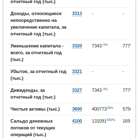
отчетный год (тыс.)
Доходы, относящиеся
3313
-
-
непосредственно на
увеличение капитала, за
отчетный год (тыс.)
-3%
6%
Уменьшение капитала -
3320
7343
7779
всего, за отчетный год
(тыс.)
Убыток, за отчетный год
3321
-
-
(тыс.)
-3%
6%
Дивиденды, за
3327
7343
7779
отчетный год (тыс.)
28%
Чистые активы (тыс.)
3600
400773
575011
383%
Сальдо денежных
4100
131091
169143
потоков от текущих
операций (тыс.)