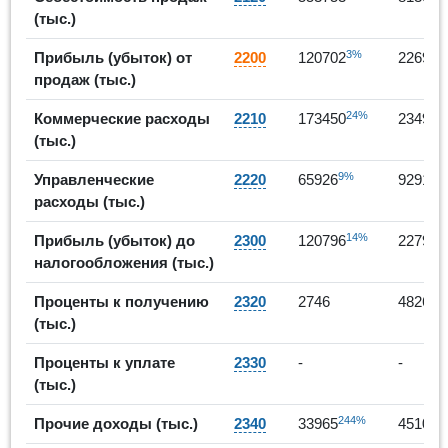
(тыс.)
3%
Прибыль (убыток) от
2200
120702
226910
продаж (тыс.)
24%
Коммерческие расходы
2210
173450
234937
(тыс.)
9%
4
Управленческие
2220
65926
92917
расходы (тыс.)
14%
Прибыль (убыток) до
2300
120796
227935
налогообложения (тыс.)
76
Проценты к получению
2320
2746
4826
(тыс.)
Проценты к уплате
2330
-
-
(тыс.)
244%
3
Прочие доходы (тыс.)
2340
33965
45103