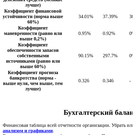
лучше)
Коэффициент финансовой
устойчивости (норма выше
34.01%
37.39%
38
60%)
Коэффициент
маневренности (равно или
0.95%
0.92%
0
выше 0,2%)
Коэффициент
обеспеченности запасов
собственными
90.15%
297.7%
0
источниками (равно или
выше 60%)
Коэффициент прогноза
банкротства (норма -
0.326
0.346
-
выше нуля, чем выше, тем
лучше)
Бухгалтерский баланс
Финансовая таблица всей отчетности организации. Убрать ил
анализом и графиками
.