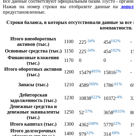
Все данные соответсвуют официальным базам. Пусто - организ
Нажав на номер строки вы отобразите данные на
допол
предустановленные.
Строки баланса, в которых отсутствовали данные за все г
компактности.
Итого внеоборотных
-34%
102%
1100
-
225
454
активов (тыс.)
-34%
102%
Основные средства (тыс.)
1150
225
454
15
Финансовые вложения
1170
0
0
-
(тыс.)
Итого оборотных активов
495%
2%
1200
-
15479
15816
(тыс.)
369%
-61%
Запасы (тыс.)
1210
4589
1786
69
Дебиторская
622%
-4%
1230
10838
10372
32
задолженность (тыс.)
Денежные средства и
-57%
6935%
денежные эквиваленты
1250
52
3658
86
(тыс.)
348%
32%
Итого капитал (тыс.)
1300
4362
5770
19
Итого долгосрочных
32%
-68%
1400
-
979
314