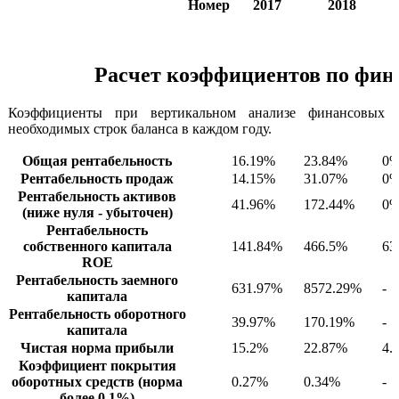
Номер
2017
2018
Расчет коэффициентов по фин
Коэффициенты при вертикальном анализе финансовых р
необходимых строк баланса в каждом году.
Общая рентабельность
16.19%
23.84%
0
Рентабельность продаж
14.15%
31.07%
0
Рентабельность активов
41.96%
172.44%
0
(ниже нуля - убыточен)
Рентабельность
собственного капитала
141.84%
466.5%
63
ROE
Рентабельность заемного
631.97%
8572.29%
-
капитала
Рентабельность оборотного
39.97%
170.19%
-
капитала
Чистая норма прибыли
15.2%
22.87%
4.
Коэффициент покрытия
оборотных средств (норма
0.27%
0.34%
-
более 0.1%)