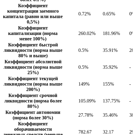
Коэффициент
концентрации заемного
0.72%
0.65%
0
капитала (равно или выше
0,5%)
Коэффициент
капитализации (норма
260.02%
181.96%
0
менее 100%)
Коэффициент быстрой
ликвидности (норма выше
0.5%
35.91%
28
80% и выше)
Коэффициент абсолютной
ликвидности (норма выше
0.5%
35.92%
-
25%)
Коэффициент текущей
ликвидности (норма выше
149%
155%
-
200%)
Коэффициент срочной
ликвидности (норма более
105.09%
137.75%
-
80%)
Коэффициент автономии
27.78%
35.46%
38
(норма более 30%)
Коэффициент
оборачиваемости
782.67
32.17
29
денежных средств (меньше