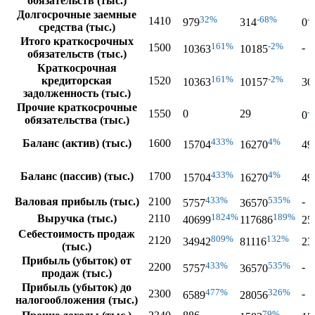
обязательств (тыс.)
Долгосрочные заемные
32%
-68%
-
1410
979
314
0
средства (тыс.)
Итого краткосрочных
161%
-2%
1500
-
10363
10185
обязательств (тыс.)
Краткосрочная
161%
-2%
кредиторская
1520
10363
10157
30
задолженность (тыс.)
Прочие краткосрочные
-
1550
0
29
0
обязательства (тыс.)
433%
4%
Баланс (актив) (тыс.)
1600
15704
16270
49
433%
4%
Баланс (пассив) (тыс.)
1700
15704
16270
49
433%
535%
Валовая прибыль (тыс.)
2100
-
5757
36570
1824%
189%
Выручка (тыс.)
2110
40699
117686
25
Себестоимость продаж
809%
132%
2120
34942
81116
23
(тыс.)
Прибыль (убыток) от
433%
535%
2200
-
5757
36570
продаж (тыс.)
Прибыль (убыток) до
477%
326%
2300
-
6589
28056
налогообложения (тыс.)
79%