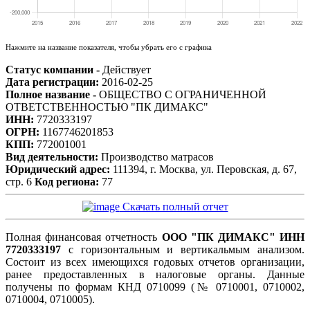
Нажмите на название показателя, чтобы убрать его с графика
Статус компании -
Действует
Дата регистрации:
2016-02-25
Полное название -
ОБЩЕСТВО С ОГРАНИЧЕННОЙ
ОТВЕТСТВЕННОСТЬЮ "ПК ДИМАКС"
ИНН:
7720333197
ОГРН:
1167746201853
КПП:
772001001
Вид деятельности:
Производство матрасов
Юридический адрес:
111394, г. Москва, ул. Перовская, д. 67,
стр. 6
Код региона:
77
Скачать полный отчет
Полная финансовая отчетность
ООО "ПК ДИМАКС" ИНН
7720333197
с горизонтальным и вертикальмым анализом.
Состоит из всех имеющихся годовых отчетов организации,
ранее предоставленных в налоговые органы. Данные
получены по формам КНД 0710099 (№ 0710001, 0710002,
0710004, 0710005).