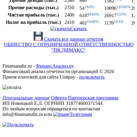
Прочие доходы (тыс.)
2340
886
1582
15
184%
18596%
Прочие расходы (тыс.)
2350
54
10096
20
449%
335%
Чистая прибыль (тыс.)
2400
6187
26917
12
1648%
183%
Налог на прибыль (тыс.)
2410
402
1139
26
Скачать
Скачать все данные отчетом
ОБЩЕСТВО С ОГРАНИЧЕННОЙ ОТВЕТСТВЕННОСТЬЮ
"ПК ДИМАКС"
Finansanaliz.ru -
ФинанcАнализ.ру
Финансовый анализ отчетности организаций ©
2026
Прием платежей для сайта Unitpay -
подключить
Персональные данные
Оферта
Партнерская программа
ИП Новицкий Е.Л. ОГРНИП 318774600371544
По любым вопросам обращаться по контактам
info@finansanaliz.ru или
Телеграмм