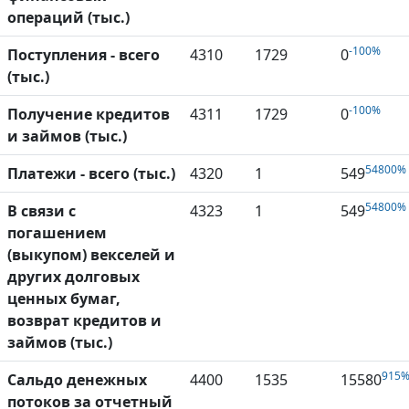
операций (тыс.)
-100%
Поступления - всего
4310
1729
0
(тыс.)
-100%
Получение кредитов
4311
1729
0
и займов (тыс.)
54800%
Платежи - всего (тыс.)
4320
1
549
54800%
В связи с
4323
1
549
погашением
(выкупом) векселей и
других долговых
ценных бумаг,
возврат кредитов и
займов (тыс.)
915
Сальдо денежных
4400
1535
15580
потоков за отчетный