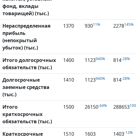
фонд, вклады
товарищей) (тыс.)
11%
145%
Нераспределенная
1370
930
2278
прибыль
(непокрытый
убыток) (тыс.)
940%
-28%
Итого долгосрочных
1400
1123
814
обязательств (тыс.)
940%
-28%
Долгосрочные
1410
1123
814
заемные средства
(тыс.)
-64%
10
Итого
1500
26150
288653
краткосрочных
обязательств (тыс.)
-12%
Краткосрочные
1510
1603
1403