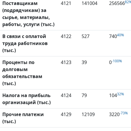
82
Поставщикам
4121
141004
256566
(подрядчикам) за
сырье, материалы,
работы, услуги (тыс.)
40%
В связи с оплатой
4122
527
740
труда работников
(тыс.)
-100%
Проценты по
4123
39
0
долговым
обязательствам
(тыс.)
32%
Налога на прибыль
4124
79
104
организаций (тыс.)
-73%
Прочие платежи
4129
12109
3220
(тыс.)