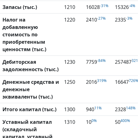
-31%
-4%
Запасы (тыс.)
1210
16028
15326
-27%
-3%
Налог на
1220
2410
2335
добавленную
стоимость по
приобретенным
ценностям (тыс.)
-84%
32
Дебиторская
1230
7759
257487
задолженность (тыс.)
319%
726
Денежные средства и
1250
2016
16647
денежные
эквиваленты (тыс.)
11%
148%
Итого капитал (тыс.)
1300
940
2328
0%
400%
Уставный капитал
1310
10
50
(складочный
капитал, уставный