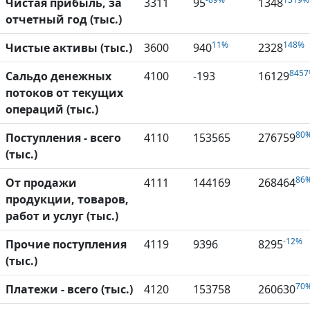
Чистая прибыль, за
3311
95
1348
отчетный год (тыс.)
11%
148%
Чистые активы (тыс.)
3600
940
2328
845
Сальдо денежных
4100
-193
16129
потоков от текущих
операций (тыс.)
80
Поступления - всего
4110
153565
276759
(тыс.)
86
От продажи
4111
144169
268464
продукции, товаров,
работ и услуг (тыс.)
-12%
Прочие поступления
4119
9396
8295
(тыс.)
70
Платежи - всего (тыс.)
4120
153758
260630