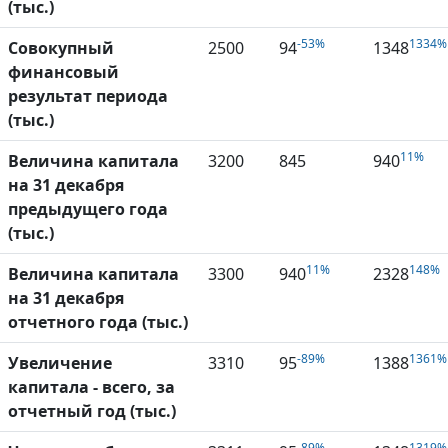
(тыс.)
-53%
1334%
Совокупный
2500
94
1348
финансовый
результат периода
(тыс.)
11%
Величина капитала
3200
845
940
на 31 декабря
предыдущего года
(тыс.)
11%
148%
Величина капитала
3300
940
2328
на 31 декабря
отчетного года (тыс.)
-89%
1361%
Увеличение
3310
95
1388
капитала - всего, за
отчетный год (тыс.)
-89%
1319%