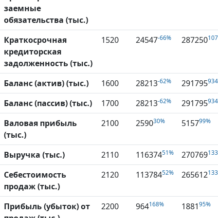
заемные
обязательства (тыс.)
-66%
10
Краткосрочная
1520
24547
287250
кредиторская
задолженность (тыс.)
-62%
93
Баланс (актив) (тыс.)
1600
28213
291795
-62%
93
Баланс (пассив) (тыс.)
1700
28213
291795
30%
99%
Валовая прибыль
2100
2590
5157
(тыс.)
51%
13
Выручка (тыс.)
2110
116374
270769
52%
13
Себестоимость
2120
113784
265612
продаж (тыс.)
168%
95%
Прибыль (убыток) от
2200
964
1881