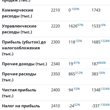
продаж (тыс.)
-100%
Коммерческие
2210
0
1743
расходы (тыс.)
97%
-6%
Управленческие
2220
1626
1533
расходы (тыс.)
-53%
1328%
Прибыль (убыток) до
2300
118
1685
налогообложения
(тыс.)
-81%
884%
Прочие доходы (тыс.)
2340
19
187
312%
-56%
Прочие расходы
2350
865
383
(тыс.)
-53%
1334%
Чистая прибыль
2400
94
1348
(тыс.)
52%
-1304%
Налог на прибыль
2410
-24
-337