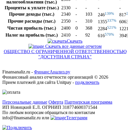
налогообложения (тыс.)
Проценты к уплате (тыс.)
2330
-
-
-
-
139%
2
Прочие доходы (тыс.)
2340
-
103
246
817
337%
Прочие расходы (тыс.)
2350
-
310
1355
6063
521%
Чистая прибыль (тыс.)
2400
0
368
2284
1221
570%
Налог на прибыль (тыс.)
2410
-
92
616
3949
Скачать
Скачать все данные отчетом
ОБЩЕСТВО С ОГРАНИЧЕННОЙ ОТВЕТСТВЕННОСТЬЮ
"ДОСТУПНАЯ СТРАНА"
Finansanaliz.ru -
ФинанcАнализ.ру
Финансовый анализ отчетности организаций ©
2026
Прием платежей для сайта Unitpay -
подключить
Персональные данные
Оферта
Партнерская программа
ИП Новицкий Е.Л. ОГРНИП 318774600371544
По любым вопросам обращаться по контактам
info@finansanaliz.ru или
Телеграмм