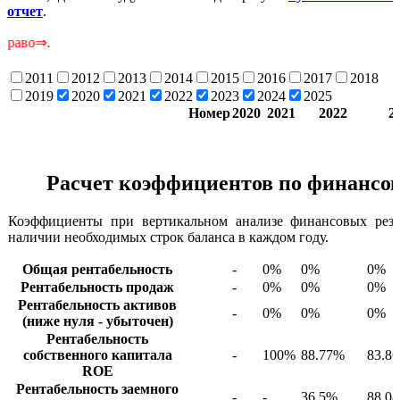
отчет
.
Ск
2011
2012
2013
2014
2015
2016
2017
2018
2019
2020
2021
2022
2023
2024
2025
Номер
2020
2021
2022
2
Расчет коэффициентов по финансов
Коэффициенты при вертикальном анализе финансовых резу
наличии необходимых строк баланса в каждом году.
Общая рентабельность
-
0%
0%
0%
Рентабельность продаж
-
0%
0%
0%
Рентабельность активов
-
0%
0%
0%
(ниже нуля - убыточен)
Рентабельность
собственного капитала
-
100%
88.77%
83.8
ROE
Рентабельность заемного
-
-
36.5%
88.0