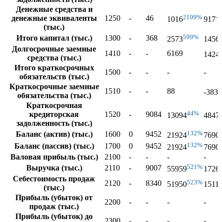
Денежные средства и
2109%
-
денежные эквиваленты
1250
-
46
1016
917
(тыс.)
599%
Итого капитал (тыс.)
1300
-
368
2573
1456
Долгосрочные заемные
1410
-
-
6169
1424
средства (тыс.)
Итого краткосрочных
1500
-
-
-
-
обязательств (тыс.)
Краткосрочные заемные
-
1510
-
-
88
-383
обязательства (тыс.)
Краткосрочная
44%
кредиторская
1520
-
9084
13094
4847
задолженность (тыс.)
132%
Баланс (актив) (тыс.)
1600
0
9452
21924
7690
132%
Баланс (пассив) (тыс.)
1700
0
9452
21924
7690
Валовая прибыль (тыс.)
2100
-
-
-
-
521%
Выручка (тыс.)
2110
-
9007
55959
1726
Себестоимость продаж
523%
2120
-
8340
51950
1511
(тыс.)
Прибыль (убыток) от
2200
-
-
-
-
продаж (тыс.)
Прибыль (убыток) до
2300
-
-
-
-