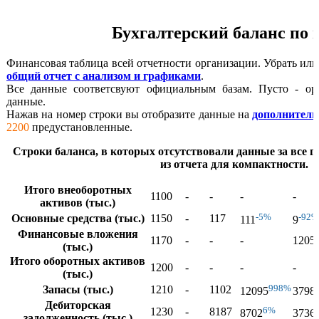
Бухгалтерский баланс по 
Финансовая таблица всей отчетности организации. Убрать ил
общий отчет с анализом и графиками
.
Все данные соответсвуют официальным базам. Пусто - орг
данные.
Нажав на номер строки вы отобразите данные на
дополнитель
2200
предустановленные.
Строки баланса, в которых отсутствовали данные за все г
из отчета для компактности.
Итого внеоборотных
1100
-
-
-
-
активов (тыс.)
-5%
-92%
Основные средства (тыс.)
1150
-
117
111
9
Финансовые вложения
1170
-
-
-
1205
(тыс.)
Итого оборотных активов
1200
-
-
-
-
(тыс.)
998%
Запасы (тыс.)
1210
-
1102
12095
3798
Дебиторская
6%
1230
-
8187
8702
3736
задолженность (тыс.)