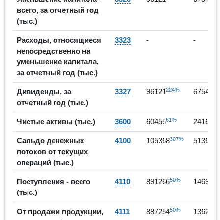
всего, за отчетный год
(тыс.)
Расходы, относящиеся
3323
-
-
непосредственно на
уменьшение капитала,
за отчетный год (тыс.)
224%
-3
Дивиденды, за
3327
96121
67543
отчетный год (тыс.)
61%
Чистые активы (тыс.)
3600
60455
241646
307%
-5
Сальдо денежных
4100
105368
51364
потоков от текущих
операций (тыс.)
50%
Поступления - всего
4110
891266
146998
(тыс.)
50%
От продажи продукции,
4111
887254
136293