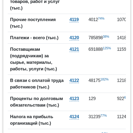
товаров, работ и услуг
(тыс.)
74%
Прочие поступления
4119
4012
107050
(тыс.)
38%
Платежи - всего (тыс.)
4120
785898
141862
125%
Поставщикам
4121
691888
115947
(подрядчикам) за
сырье, материалы,
работы, услуги (тыс.)
182%
В связи с оплатой труда
4122
48175
121816
работников (тыс.)
615%
Проценты по долговым
4123
129
922
обязательствам (тыс.)
77%
2
Налога на прибыль
4124
31239
112477
организаций (тыс.)