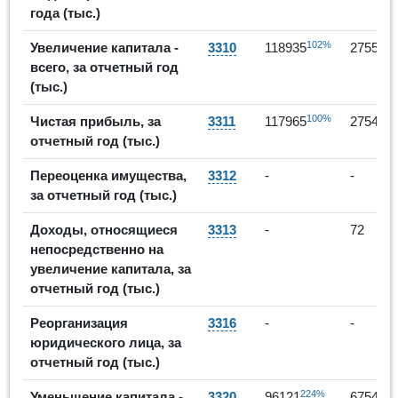
года (тыс.)
102%
Увеличение капитала -
3310
118935
275571
всего, за отчетный год
(тыс.)
100%
Чистая прибыль, за
3311
117965
275499
отчетный год (тыс.)
Переоценка имущества,
3312
-
-
за отчетный год (тыс.)
Доходы, относящиеся
3313
-
72
непосредственно на
увеличение капитала, за
отчетный год (тыс.)
Реорганизация
3316
-
-
юридического лица, за
отчетный год (тыс.)
224%
-3
Уменьшение капитала -
3320
96121
67543