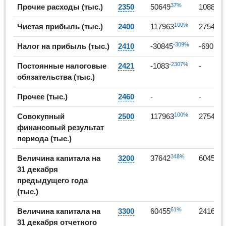
37%
Прочие расходы (тыс.)
2350
50649
108863
100%
Чистая прибыль (тыс.)
2400
117963
275499
-309%
-
Налог на прибыль (тыс.)
2410
-30845
-69019
-2307%
Постоянные налоговые
2421
-1083
-
обязательства (тыс.)
Прочее (тыс.)
2460
-
-
100%
Совокупный
2500
117963
275499
финансовый результат
периода (тыс.)
348%
6
Величина капитала на
3200
37642
60455
31 декабря
предыдущего года
(тыс.)
61%
Величина капитала на
3300
60455
241646
31 декабря отчетного