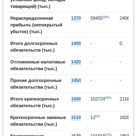
товарищей) (тыс.)
58%
Нераспределенная
1370
59455
240646
прибыль (непокрытый
убыток) (тыс.)
Итого долгосрочных
1400
-
0
обязательств (тыс.)
Отложенные налоговые
1420
-
-
обязательства (тыс.)
Прочие долгосрочные
1450
-
-
обязательства (тыс.)
38%
1
Итого краткосрочных
1500
102724
211614
обязательств (тыс.)
0%
15
Краткосрочные заемные
1510
12
18287
обязательства (тыс.)
37%
Краткосрочная
1520
101918
190489