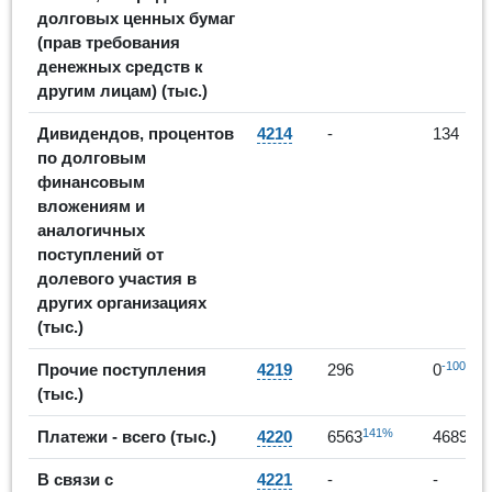
долговых ценных бумаг
(прав требования
денежных средств к
другим лицам) (тыс.)
Дивидендов, процентов
4214
-
134
по долговым
финансовым
вложениям и
аналогичных
поступлений от
долевого участия в
других организациях
(тыс.)
-100%
Прочие поступления
4219
296
0
(тыс.)
141%
-29
Платежи - всего (тыс.)
4220
6563
4689
В связи с
4221
-
-