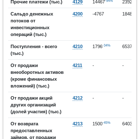
-94%
6
Прочие платежи (тыс.)
4129
14467
23927
139
Сальдо денежных
4200
-4767
1848
потоков от
инвестиционных
операций (тыс.)
-34%
264
Поступления - всего
4210
1796
6537
(тыс.)
От продажи
4211
-
-
внеоборотных активов
(кроме финансовых
вложений) (тыс.)
От продажи акций
4212
-
-
других организаций
(долей участия) (тыс.)
-45%
327
От возврата
4213
1500
6403
предоставленных
займов, от продажи