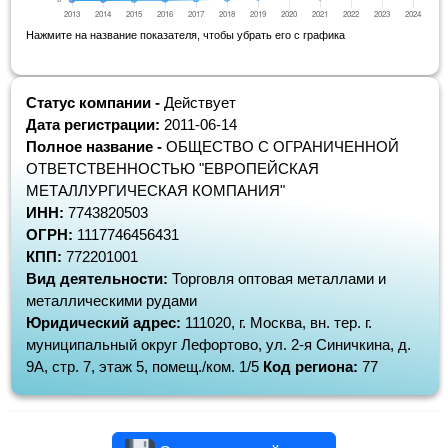
Нажмите на название показателя, чтобы убрать его с графика
Статус компании -
Действует
Дата регистрации:
2011-06-14
Полное название -
ОБЩЕСТВО С ОГРАНИЧЕННОЙ
ОТВЕТСТВЕННОСТЬЮ "ЕВРОПЕЙСКАЯ
МЕТАЛЛУРГИЧЕСКАЯ КОМПАНИЯ"
ИНН:
7743820503
ОГРН:
1117746456431
КПП:
772201001
Вид деятельности:
Торговля оптовая металлами и
металлическими рудами
Юридический адрес:
111020, г. Москва, вн. тер. г.
муниципальный округ Лефортово, ул. 2-я Синичкина, д.
9А, стр. 7, этаж 5, помещ./ком. 1/5
Код региона:
77