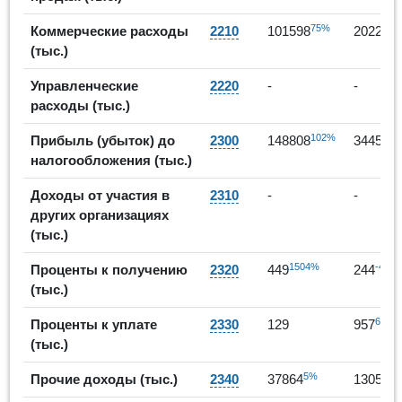
75%
Коммерческие расходы
2210
101598
202266
(тыс.)
Управленческие
2220
-
-
расходы (тыс.)
102%
Прибыль (убыток) до
2300
148808
344518
налогообложения (тыс.)
Доходы от участия в
2310
-
-
других организациях
(тыс.)
1504%
-46%
Проценты к получению
2320
449
244
(тыс.)
642%
Проценты к уплате
2330
129
957
(тыс.)
5%
Прочие доходы (тыс.)
2340
37864
130539