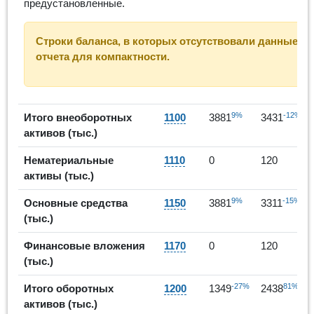
предустановленные.
Строки баланса, в которых отсутствовали данные за
отчета для компактности.
9%
-12%
Итого внеоборотных
1100
3881
3431
активов (тыс.)
Нематериальные
1110
0
120
активы (тыс.)
9%
-15%
Основные средства
1150
3881
3311
(тыс.)
Финансовые вложения
1170
0
120
(тыс.)
-27%
81%
Итого оборотных
1200
1349
2438
активов (тыс.)