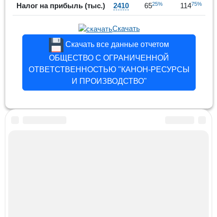
25%
75%
Налог на прибыль (тыс.)
2410
65
114
Скачать
Скачать все данные отчетом
ОБЩЕСТВО С ОГРАНИЧЕННОЙ
ОТВЕТСТВЕННОСТЬЮ "КАНОН-РЕСУРСЫ
И ПРОИЗВОДСТВО"
Finansanaliz.ru -
ФинанcАнализ.ру
Финансовый анализ отчетности организаций ©
2026
Прием платежей для сайта Unitpay -
подключить
Персональные данные
Оферта
Партнерская программа
ИП Новицкий Е.Л. ОГРНИП 318774600371544
По любым вопросам обращаться по контактам