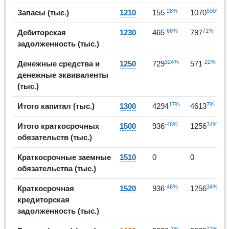
-28%
590%
Запасы (тыс.)
1210
155
1070
-68%
71%
Дебиторская
1230
465
797
задолженность (тыс.)
324%
-22%
Денежные средства и
1250
729
571
денежные эквиваленты
(тыс.)
17%
7%
Итого капитал (тыс.)
1300
4294
4613
-46%
34%
Итого краткосрочных
1500
936
1256
обязательств (тыс.)
Краткосрочные заемные
1510
0
0
обязательства (тыс.)
-46%
34%
Краткосрочная
1520
936
1256
кредиторская
задолженность (тыс.)
-3%
12%