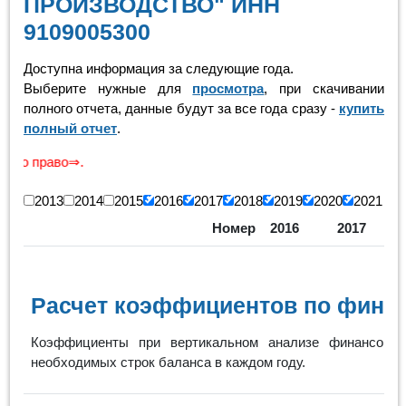
ПРОИЗВОДСТВО" ИНН
9109005300
Доступна информация за следующие года.
Выберите нужные для
просмотра
, при скачивании
полного отчета, данные будут за все года сразу -
купить
полный отчет
.
Скр
2013
2014
2015
2016
2017
2018
2019
2020
2021
Номер
2016
2017
Расчет коэффициентов по финан
Коэффициенты при вертикальном анализе финансовых
необходимых строк баланса в каждом году.