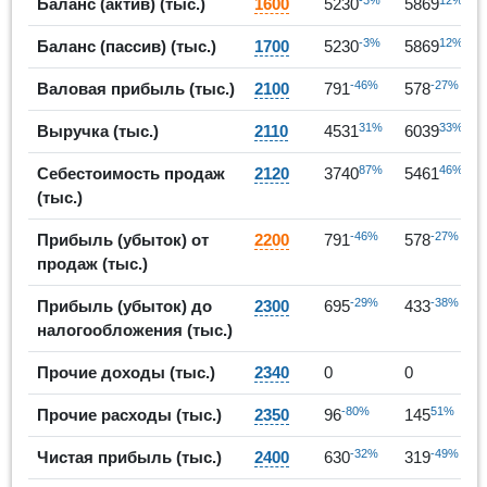
Баланс (актив) (тыс.)
1600
5230
5869
-3%
12%
Баланс (пассив) (тыс.)
1700
5230
5869
-46%
-27%
Валовая прибыль (тыс.)
2100
791
578
31%
33%
Выручка (тыс.)
2110
4531
6039
87%
46%
Себестоимость продаж
2120
3740
5461
(тыс.)
-46%
-27%
Прибыль (убыток) от
2200
791
578
продаж (тыс.)
-29%
-38%
Прибыль (убыток) до
2300
695
433
налогообложения (тыс.)
Прочие доходы (тыс.)
2340
0
0
-80%
51%
Прочие расходы (тыс.)
2350
96
145
-32%
-49%
Чистая прибыль (тыс.)
2400
630
319