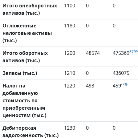
Итого внеоборотных
1100
0
0
активов (тыс.)
Отложенные
1180
0
0
налоговые активы
(тыс.)
879
Итого оборотных
1200
48574
475369
активов (тыс.)
Запасы (тыс.)
1210
0
436075
-7%
Налог на
1220
493
459
добавленную
стоимость по
приобретенным
ценностям (тыс.)
Дебиторская
1230
0
0
задолженность (тыс.)