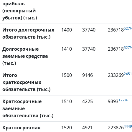
прибыль
(непокрытый
убыток) (тыс.)
527
Итого долгосрочных
1400
37740
236718
обязательств (тыс.)
527
Долгосрочные
1410
37740
236718
заемные средства
(тыс.)
245
Итого
1500
9146
233269
краткосрочных
обязательств (тыс.)
122%
Краткосрочные
1510
4225
9393
заемные
обязательства (тыс.)
444
Краткосрочная
1520
4921
223876