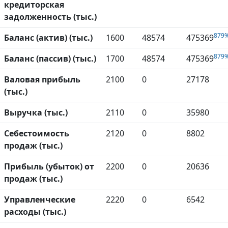
кредиторская
задолженность (тыс.)
879
Баланс (актив) (тыс.)
1600
48574
475369
879
Баланс (пассив) (тыс.)
1700
48574
475369
Валовая прибыль
2100
0
27178
(тыс.)
Выручка (тыс.)
2110
0
35980
Себестоимость
2120
0
8802
продаж (тыс.)
Прибыль (убыток) от
2200
0
20636
продаж (тыс.)
Управленческие
2220
0
6542
расходы (тыс.)