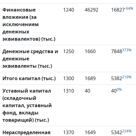
-64%
Финансовые
1240
46292
16827
вложения (за
исключением
денежных
эквивалентов) (тыс.)
373%
Денежные средства и
1250
1660
7848
денежные
эквиваленты (тыс.)
219%
Итого капитал (тыс.)
1300
1689
5382
0%
Уставный капитал
1310
40
40
(складочный
капитал, уставный
фонд, вклады
товарищей) (тыс.)
224%
Нераспределенная
1370
1649
5342