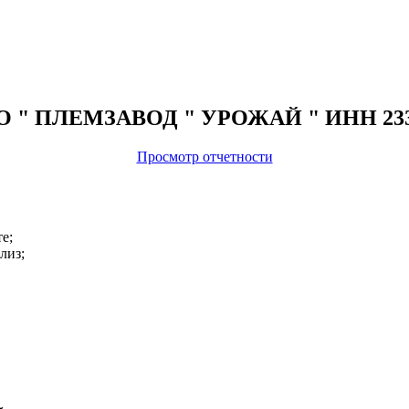
ОАО " ПЛЕМЗАВОД " УРОЖАЙ " ИНН 233
Просмотр отчетности
е;
лиз;