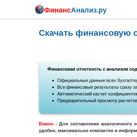
Финанс
Анализ.ру
Скачать финансовую 
Финансовая отчетность с анализом со
Официальные данные всех бухгалте
Все финансовые результаты сразу за
Автоматический касчет коэфициентов
Предварительный просмотр расчето
Важно
- Для составления аналогичного о
удобно, максимально компактно и информ