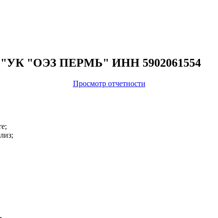
О "УК "ОЭЗ ПЕРМЬ" ИНН 5902061554
Просмотр отчетности
е;
лиз;