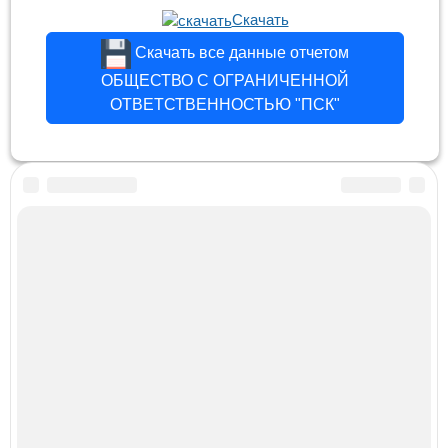
Скачать
Скачать все данные отчетом
ОБЩЕСТВО С ОГРАНИЧЕННОЙ
ОТВЕТСТВЕННОСТЬЮ "ПСК"
Finansanaliz.ru -
ФинанcАнализ.ру
Финансовый анализ отчетности организаций ©
2026
Прием платежей для сайта Unitpay -
подключить
Персональные данные
Оферта
Партнерская программа
ИП Новицкий Е.Л. ОГРНИП 318774600371544
По любым вопросам обращаться по контактам
info@finansanaliz.ru или
Телеграмм