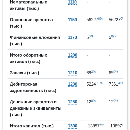
Нематериальные
1110
-
-
активы (тыс.)
0%
0%
Основные средства
1150
56227
56227
(тыс.)
0%
0%
Финансовые вложения
1170
5
5
(тыс.)
Итого оборотных
1200
-
-
активов (тыс.)
3%
0%
Запасы (тыс.)
1210
69
69
-15%
41%
Дебиторская
1230
5224
7361
задолженность (тыс.)
0%
0%
Денежные средства и
1250
12
12
денежные эквиваленты
(тыс.)
7%
0%
Итого капитал (тыс.)
1300
-13897
-13897