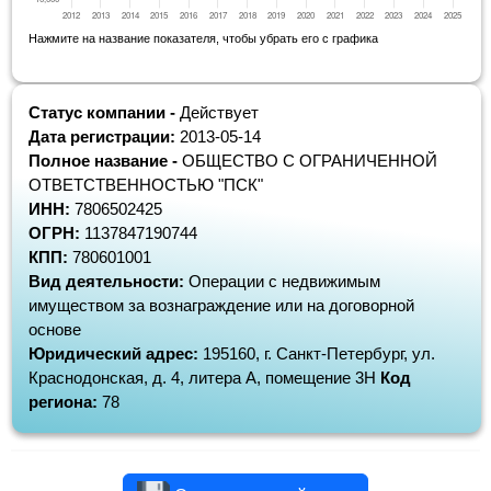
Нажмите на название показателя, чтобы убрать его с графика
Статус компании -
Действует
Дата регистрации:
2013-05-14
Полное название -
ОБЩЕСТВО С ОГРАНИЧЕННОЙ
ОТВЕТСТВЕННОСТЬЮ "ПСК"
ИНН:
7806502425
ОГРН:
1137847190744
КПП:
780601001
Вид деятельности:
Операции с недвижимым
имуществом за вознаграждение или на договорной
основе
Юридический адрес:
195160, г. Санкт-Петербург, ул.
Краснодонская, д. 4, литера А, помещение 3Н
Код
региона:
78