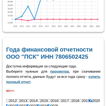
Года финансовой отчетности
ООО "ПСК" ИНН 7806502425
Доступна информация за следующие года.
Выберите нужные для
просмотра
, при скачивании
полного отчета, данные будут за все года сразу -
купить
полный отчет
.
Скроли
2012
2013
2014
2015
2016
2017
2018
2019
2020
2021
2022
2023
2024
2025