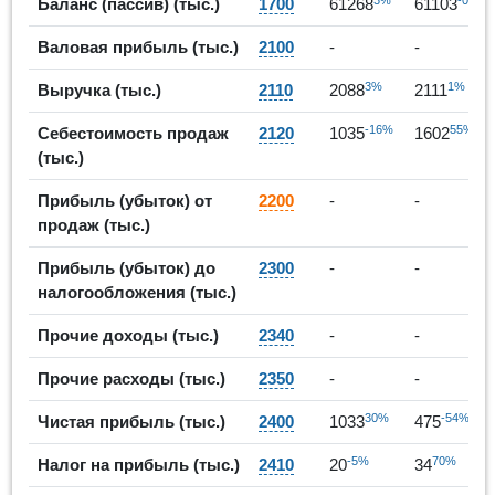
Баланс (пассив) (тыс.)
1700
61268
61103
Валовая прибыль (тыс.)
2100
-
-
3%
1%
Выручка (тыс.)
2110
2088
2111
-16%
55%
Себестоимость продаж
2120
1035
1602
(тыс.)
Прибыль (убыток) от
2200
-
-
продаж (тыс.)
Прибыль (убыток) до
2300
-
-
налогообложения (тыс.)
Прочие доходы (тыс.)
2340
-
-
Прочие расходы (тыс.)
2350
-
-
30%
-54%
Чистая прибыль (тыс.)
2400
1033
475
-5%
70%
Налог на прибыль (тыс.)
2410
20
34