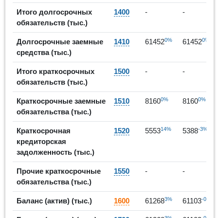
Итого долгосрочных
1400
-
-
обязательств (тыс.)
0%
0%
Долгосрочные заемные
1410
61452
61452
средства (тыс.)
Итого краткосрочных
1500
-
-
обязательств (тыс.)
0%
0%
Краткосрочные заемные
1510
8160
8160
обязательства (тыс.)
14%
-3%
Краткосрочная
1520
5553
5388
кредиторская
задолженность (тыс.)
Прочие краткосрочные
1550
-
-
обязательства (тыс.)
3%
-0%
Баланс (актив) (тыс.)
1600
61268
61103
3%
-0%